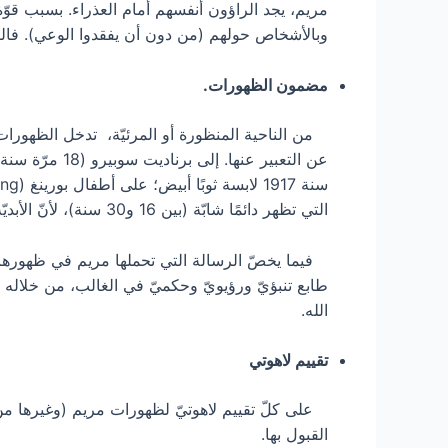
وبالأشخاص حولهم (من دون أن يفقدوا الوعي). فالر
مضمون الظهورات.
من الناحية المنظورة أو المرئيّة، تدخل الظهورات
التي تظهر دائمًا شابّة (بين 16 و30 سنة)، لأنّ الأبديّة شباب دائم، ومريم تممتّع بحريّة الأجساد السماويّة الممجّدة.
فيما يخصّ الرسالة التي تحملها مريم في ظهورها، 
طابع تنبؤيّ ورؤيويّ وحكميّ في الغالب، من خلاله ت
الله.
تقييم لاهوتي
على كلّ تقييم لاهوتيّ لظهورات مريم (وغيرها من ا
القبول بها.