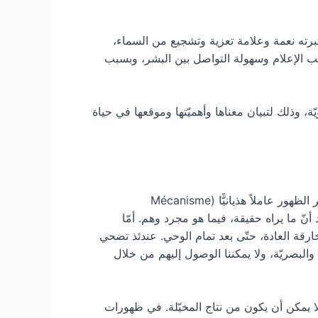
برته نعمة وعلامة تعزية وتشجيع من السماء،
ا بسبب الإعلام وسهولة التواصل بين البشر، وبسبب
يّة، وذلك لتبيان معناها وأهميّتها وموقعها في حياة
يختلف الجواب على هذا السؤال باختلاف موقف من يفحصه أو يجيب عليه. فعالم النفس (غير المؤمن بالضرورة)، يعتبر الظهور عاملاً هذيانيًّا (Mécanisme
قد أنّ ما يراه حقيقة، فيما هو مجرد وهم. أمّا
رقة العادة، حتّى بعد تمام الوحي. عندئذ تضحي
والبصريّة، ولا يمكننا الوصول إليهم من خلال
يمكن أن يكون من نتاج المخيّلة. في ظهورات