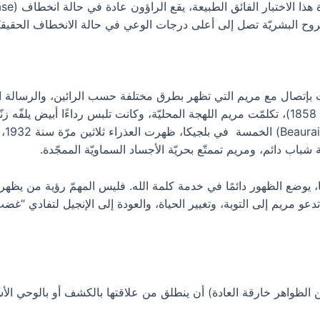
وح البشريّة تصل إلى أعلى درجات الوعي في حالة الانخطاف الحقيقيّ
 بإتصال مع مريم التي تظهر بطرق مختلفة حسب الرائين، والرسالة الت
عن التعبير عنها. إلى برناديت سوبيرو (18 مرّة سنة 1858)، تكلمّت مريم اللهجة المحليّة، وكانت
سنة 
يوضع الظهور دائمًا في خدمة كلمة الله. فليس المهمّ رؤية من يظهر
دعو مريم إلى التوبة، وتغيير الحياة، والعودة إلى الإنجيل لتفادي “
لظواهر خارقة العادة) أن ينطلق من علاقتها بالكشف أو بالوحي الأسا