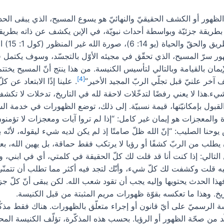
نّ الظهور أو الكشف الحقيقيّ والنهائيّ هو يسوع المسيح، الذي يبقى ا
ر سرّ المسيح، الذي تحقّق في مجيئه الأوّل بالتجسّد، وسوف يكتمل في 
يمان بالقيامة وبالتالي لتأسيس الكنيسة. من هذا ينتج أنّ المسيح يختتم
[4]
 آخر علنيّ قبل تجلّي الربّ المجيد الأخير”
. علينا إذًا الابتعاد ع
.هذا لا يعني رفضًا لتدخّلات لاحقة لله في التاريخ، تدخلات لا تكش
القبول بإمكانيّتها، قيمة نسبيّة. إلى ذلك، توضع الظهورات في خدمة ال
8: 8-10). نقرأ عند القديس يوحنا الصليب: “إنّ الله ظلّ صامتًا إذ لم يكن لديه شيء لي
 أن يطلب من الربّ كشفًا أو رؤيا لا يرتكب فقط حماقة، بل يهين الله، بع
التالي: إذا كنت أنا قد قلت لك كلّ الحقيقة في كلمتي، أي في ابن
ه قلت وكشفت لك كلّ شيء، وأنّك لتجد فيه أكثر مما تطلب أن تتمنّى
ا الحدث يحتويها وإليه يجب أن تقود شعب الله. لكن يبقى أنّ كلّ جزء
تاريخ. وهذا ما تعكسه بقوّة ظهورات مريم المثبتة من قبل الكنيسة.
ّد من صحّة الظهور أو الرؤيا. بحسب هذه المذكّرة، تؤلّف الكنيسة الم