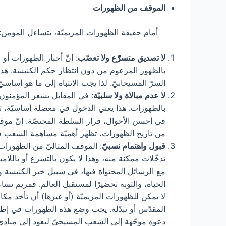
الموقف من الظهورات
أمام حقيقة الظهورات المريميّة، يتساءل المؤمن: 
لا تصديق متسرّع ولا تعصّب
: إنّ أخبار الظهورات أو
بالظهور المزعوم من دون انتظار حكم الكنيسة. هذا 
السرّ المسيحانيّ. لذا يجب الانتباه إلى ما هو أساسيّ
لا عدم مبالاة ولا سلبيّة
: في المقابل يشعر المؤمنون “
بالظهورات. هذا يعني الدخول في معضلة أساسيّة، تصل
في أحسن الأحوال، قرار السلطة المختصّة. إنّ موقفًا
من تاريخ الظهورات، تظهر أهميّة مساهمة الشعب في 
قبول واهتمام نسبيّ
: الموقف المثاليّ من الظهورات ال
تدخّلات ممكنة منه، وهذا لا يكون بالتسرع أو باللام
مع الرسائل المحتواة فيها، في سبيل خير الكنيسة وا
الحياة، والتوبة تحضيرًا لمستقبل العالم. فمريم تسا
لا يمكن للظهورات المريميّة (أو غيرها) أن تأخذ مكان
المقدّس أو تبدّله. يجب وضع هذه الظهورات في إطا
دعوة موجّهة إلى الشعب المسيحيّ ليعود إلى مبادىء