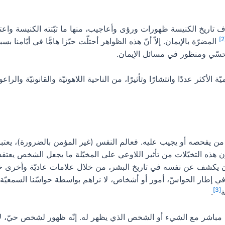
 تاريخ الكنيسة ظهورات ورؤى وأعاجيب، منها ما ثبّتته الكنيسة واعت
المضرّة بالإيمان. إلاّ أنّ هذه الظواهر أحتلّت حيّزا هامًّا في أيّامن
و حسّي ومنظور في مسائل الإيمان.
ثر عددًا وانتشارًا وتأثيرًا، من الناحية اللاهوتيّة والقانونيّة والراعو
، بحيث تكون هذه التخيّلات من تأثير اللاوعي على المخيّلة ما يجعل الشخص يعت
 أن يكشف عن نفسه في تاريخ البشر، من خلال علامات عاديّة وأخرى خا
في إطار الحواسّ، أمور أو أشخاص، لا نراهم بواسطة حواسّنا السمعيّة 
[3]
ة
.
باشر مع الشيء أو الشخص الذي يظهر له. إنّه ظهور لشخص حيّ، لا 