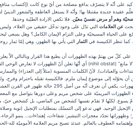
كيد على أنّه لا يتصرّف بدافع مصلحة من أيّ نوع كانت (إكتساب منافع 
ّم عقيدة جديدة مقتنعًا بها؛ وأنّه لا يستغل العاطفة والشعور الديني
حيّة وهم أو مرض نفسيّ معيّن
. فلا تكفي الارادة الطيّبة وحدها.
لبحث
عن العلامات
التي تدّل على وجود تدخّل حقيقي من العلاء، وليس 
ع على الحياة المسيحيّة وعلى التزام الإيمان الكامل؟ وهل يسعى ليحل
؟. كما تنظر الكنيسة في
الثمار
التي يأتي بها الظهور، وهي إمّا ثمار روحي
على كلّ من يهتمّ بهذه الظهورات أن يطيع هذا القرار وبالتالي الاّ يعلن
الكنيسة لا واقع الظهورات ولا مضمونها، بل تعطي “لا مانع” (nihil obstat) أي أنّها 
داءات والعبادات). لأنّ الكلمات المنسوبة (مثلاً إلى العذراء) والمما
ن أن يحوّله إلى موضوع إيمان ملزم. فالكنيسة تقبله باحترام وفرح، ولكن
2 حالة ظهور في القرن العشرين، ثبّتت الكنيسة 11 حالة فقط.
الظهورات المريميّة على شخص مريم وعلى دورها بتواصل مع المعطيات ا
 أمّ يسوع. لكنّها لا تقدّم نفسها كشخص من الماضي، بل كشخص حيّ، مضي
لإنجيل الوحيد. فهي تدعو إلى التمسّك بمتطلبات الإنجيل (توبة وصلاة
؛ وظهوراتها تجدّد معجزات التبشير: شفاءات، إهتداءات… ينمو الرجاء، 
مامه العطوف بالعالم. عندئذ تصبح مريم العلامة الأموميّة لله-الحبّ، ا