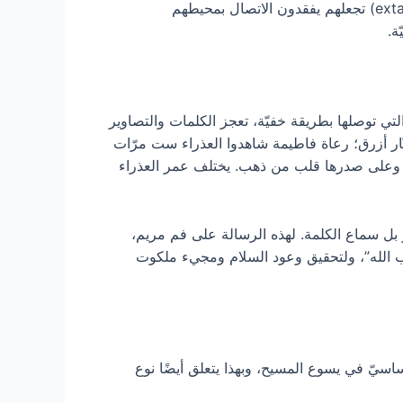
مريم، يجد الراؤون أنفسهم أمام العذراء. بسبب قوّة هذا الاختبار الفائق الطبيعة، يقع الراؤون عادة في حالة انخطاف (extase) تجعلهم يفقدون الاتصال بمحيطهم
ة.
ي توصلها بطريقة خفيّة، تعجز الكلمات والتصاوير
 تلبس رداءًا أبيض يلفّه زنّار أزرق؛ رعاة فاطيمة شاهدوا العذراء ست مرّات
1917 لابسة ثوبًا أبيض؛ على أطفال بورينغ (Beauraing) الخمسة في بلجيكا، ظهرت العذراء ثلاثين مرّة سنة 1932، وعلى صدرها قلب من ذهب. يختلف عمر العذراء
 بل سماع الكلمة. لهذه الرسالة على فم مريم،
غضب الله”، ولتحقيق وعود السلام ومجيء ملكوت
سيّ في يسوع المسيح، وبهذا يتعلق أيضًا نوع