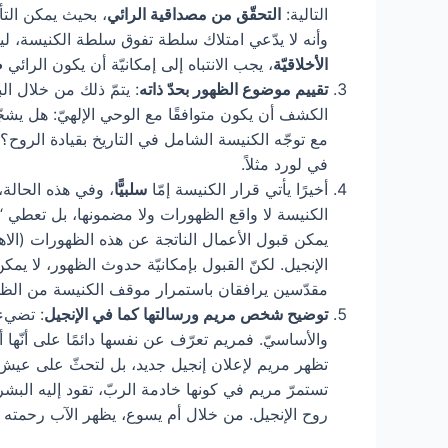
التالية:
التحقّق من مصداقية الرائي
، بحيث يمكن التأ
وأنه لا يدّعي امتلاك سلطة تفوق سلطة الكنيسة، ليعل
الأخلاقيّة
، يجب الانتباه إلى إمكانيّة أن يكون الرائي
ض
تقييم موضوع الظهور بحدّ ذاته
: يتمّ ذلك من خلال ا
الكشف أن يكون متوافقًا مع الوحي الإلهيّ: هل يشجّ
مع توجّه الكنيسة الشامل في التاريخ بقيادة الروح
في لورد مثلاً.
أخيرًا يأتي قرار الكنيسة إمّا
سلبيًّا
، وفي هذه الحالة، 
يمكن قبول الأعمال الناتجة عن هذه الظهورات (الاهت
الإنجيل. لكنّ القبول بإمكانيّة حدوث الظهور، لا يمك
مقدّسين يرافقان باستمرار موقف الكنيسة من الظهورات. يكفي أن نعرف أنّه من أصل 95
توضيح شخص مريم ورسالتها كما في الإنجيل
: تضيء 
والأساسيّ. فمريم تعرّف عن نفسها دائمًا على أنّها
تظهر مريم لإعلان إنجيل جديد، بل لتحثّ على عيش ا
تستمرّ مريم في كونها خادمة الربّ، تقود إليه البشر
روح الإنجيل. من خلال أم يسوع، يظهر الآب رحمته وإهت