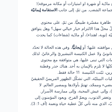
مادّية أو شهرة او امتيازات أو مكانة مرموقة)؛
ّ لجماعة الشعب. من ثمّ، إلى جانب
الاستقامة إيمانيّة
ظاهرة مفسّرة طبيعيًّا. من ثمّ، على محتوى
ّ محلّ هذا الالتزام خيار خيالي سهل؟ وهل يتوافق
ّة (توبة، اهتداء)، أو مادّية (شفاءات) كما يحدث
 موافقته عليها؛ أو
إيجابيًّا
، وفي هذه الحالة لا تحدّد
تعلن أنّ الظهورات لا تعارض الوحي القانونيّ ولا عمل الكنيسة التبشيريّ والرعائيّ. لذلك
رسات التي تبنى عليها، هي متوافقة مع محتوى
ّها لا تلزم بالإيمان به أحد. هناك حذر وفطنة
لبيبليّة، التي تشكّل الظهور المريميّ الحقيقيّ
ء وممجّد، تهتمّ بأولادها وبمصير العالم. لا
)، وإلى عيش المحبة، وإلى ممارسة الأسرار.
وتغفر الذنوب، ويعمّ الفرح، ويعود المؤمنون إلى
لذي منه تأتي كلّ عطية حياة ونعمة (أف 1: 3).