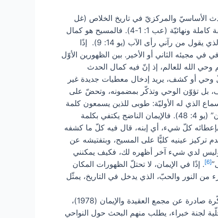
لحدث الأساسيّ والمركزيّ في تاريخ الخلاص (غل
4:4). في الواقع، بينما يتكلّم الله، في العهد القديم، بطريقة جزئيّة وبواسطة أحداث نبويّة، في الإبن يكشف عن ذاته بطريقة كاملة ونهائيّة (عب 1: 1-4). فالمسيح هو كمال
الوحي، وهو الكلمة الأزليّ المتجسّد (يو 1: 1-14) الطريق والحقّ والحياة (يو 14: 6)، صورة الله غير المنظور (كول 1: 15) الذي يقول من رآني رأى الآب (يو 14: 9). إذًا
في مجيئه الثاني أو الأخير. بين الظهورين الأوّل
 وحي الله للعالم، إذ إنّ فيه كمال الحدث
ن كلّ وحي أو كشف، يريد إدخال معطيات جديدة غير
ف، بل تؤوّن الوحي وتذكّر بمضمونه، وتحضّ على
سماع الذي له الأوليّة: طوبى للذين يسمعون كلمة
الله (لو 1: 28). كما أنّ إيمانًا مؤسّسًا على المشاهدة والمعجزات هو إيمان غير كامل: “إذا لم تروا آيات ومعجزات لا تؤمنون” (يو 4: 48). فالإيمان الناضج يكتفي بكلمة
قوله، لأنّه بإعطائه كلّ شيء، أي إبنه، قال فيه كلّ ما كشفه
دم تركيز عينيه كليًّا على المسيح، وبتفتيشه عن
ي، وليس لدي شيء آخر أظهره لك، فكيف يمكنني
[6]
”
. إذًا في الإيمان، لا تحتلّ الظهورات المكان
 من النور والحبّ، الذي يدخل في التاريخ، يمثّل
: لا يحتوي تشريع الكنيسة الرسميّ على أيّ قانون أو إجراء متعلّق بالظهورات. هناك فقط مذكّرة صادرة عن مجمع العقيدة والإيمان (1978)،
حلّية لجنة خبراء، يطلب منهم البحث حول النواحي