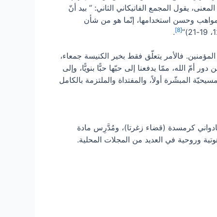
عنى، يقول المجمع الفاتيكاني الثاني: ” بيد أنّ
المواهب وحسن استخدامها، إنّما هو من شأن
[8]
.
ي المؤمنين. فالأمر يتعلّق فقط بخير الكنيسة جمعاء،
ّ الله، ممّا يدفعنا إلى حبّها حبًّا بنويًّا، وإلى
حيّة المبشّرة أولاً، والمفتداة والملتزمة بالكامل
واني كرمسدة (قضاء زغرتا)، ومُدَّرِس مادة
تية وروحية في العديد من المجلات المحلية.