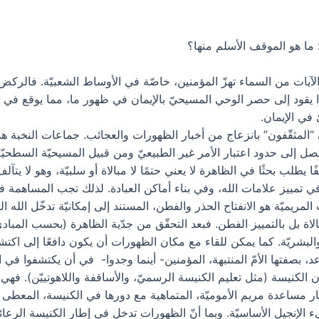
ما هو الموقف الأسلم منها؟
 الآيات من السماء تهزّ المؤمنين، خاصّة في الأوساط الشعبيّة. فالركض
يقود إلى حصر الوحي المسيحيّ بالإيمان في ظهور ما، مما يوقع في إيم
 في الإيمان.
المثقّفون” بانزعاج من أخبار الظهورات والعجائب. جماعات النخبة هذه 
 إلى حدود اعتبار الأمر غير الطبيعيّ ومن قبيل المسيحيّة السطحيّة.
 يطلب بحثًا في الظاهرة لا يعني حتمًا لا مبالاة أو سلبيّة، وهو لا ي
تمييز علامات الله، وفي بناء أماكن العبادة. لذلك تجب المساهمة ف
مريميّة هو الانفتاح الحذر والفطن، المستند إلى إمكانيّة تدخّل الله ال
بالاة بل بالتمييز الفطن. فبعد التحقّق من جدّية الظاهرة (بحسب المباد
لبشريّة. كما يمكن للقاء مع مكان الظهورات أن يكون دافعًا إلى اكتشا
عد، بصفتها الأمّ المنتبهة، المؤمنين- أينما وجدوا- في أن يكتشفوا في
 الكنيسة (مثل تعليم الكنيسة الرسميّ، والأساقفة واللاهوتييّن). فهي ل
ر مساعدة مريم الأموميّة، المتماهية مع دورها في الكنيسة، المعطى 
 الإنجيل الأساسيّة. وبما أنّ الظهورات تدخل في إطار الكنيسة الرعا