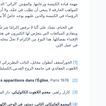
مهمة قيادة الكنيسة ورعايتها. والمؤمن “الرائي” الذي
المواهب الخارقة لا ينبغي أن تطلب في خفّة، ولا أن
الرؤساء في الكنيسة والذين عليهم بوجه خاصّ ألاّ يطفئوا الر
في الختام، نشدّد على أنّنا لا نرفض إكرامًا شرعيًّا
وبتفادي المبالغات التي يتعرّض لها الكثيرون في هذا ا
الإقتداء بفضائلها. هذا النوع من الإكرام لا تحلّ محل
في عمل الإبن.
[1]
الخورأسقف أنطوان مخايل، النائب البطريركي الع
اللاهوت العقائدي في جامعة الروح القدس_الكسليك،
s apparitions dans l’Église
, Paris 1976
B. Billet,
[2]
[3]
كارل راهنر،
معجم اللاهوت الكاثوليكي
، دار المشرق، 
[4]
المجمع الفاتيكاني الثاني، دستور في الوحي الإلهي