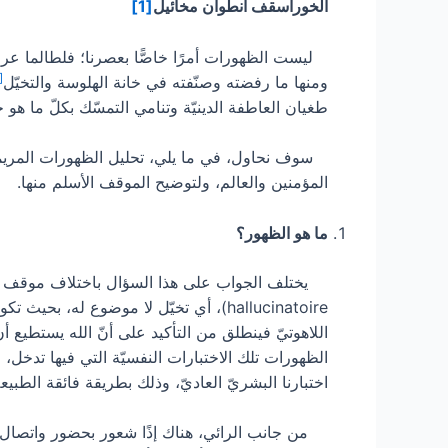
الخوراسقف أنطوان مخائيل
[1]
ليست الظهورات أمرًا خاصًّا بعصرنا؛ فلطالما عرف
[2]
ومنها ما رفضته وصنّفته في خانة الهلوسة والتخيّل
طغيان العاطفة الدينيّة وتنامي التمسّك بكلّ ما ه
سوف نحاول، في ما يلي، تحليل الظهورات المريميّة الأك
المؤمنين والعالم، ولتوضيح الموقف الأسلم منها.
ما هو الظهور؟
hallucinatoire)، أي تخيّل لا موضوع له
اللاهوتيّ فينطلق من التأكيد على أنّ الله يستطيع
الظهورات تلك الاختبارات النفسيّة التي فيها تدخل، 
اختبارنا البشريّ العاديّ، وذلك بطريقة فائقة الطبيع
من جانب الرائي، هناك إذًا شعور بحضور واتصال م