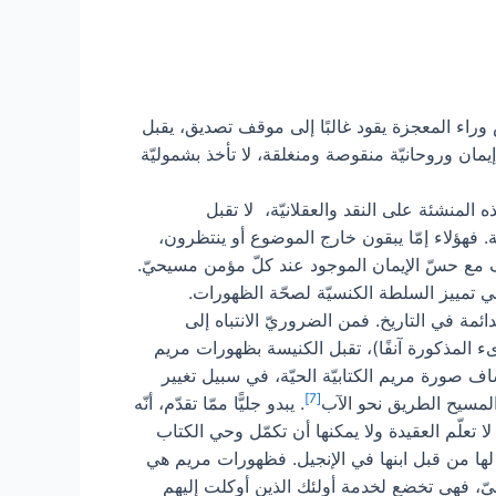
 وراء المعجزة يقود غالبًا إلى موقف تصديق، يقبل
ان وروحانيّة منقوصة ومنغلقة، لا تأخذ بشموليّة
المنشئة على النقد والعقلانيّة، لا تقبل
 فهؤلاء إمّا يبقون خارج الموضوع أو ينتظرون،
تآلف مع حسّ الإيمان الموجود عند كلّ مؤمن مسيحيّ.
ي تمييز السلطة الكنسيّة لصحّة الظهورات.
دائمة في التاريخ. فمن الضروريّ الانتباه إلى
ىء المذكورة آنفًا)، تقبل الكنيسة بظهورات مريم
ف صورة مريم الكتابيّة الحيّة، في سبيل تغيير
[7]
 المسيح الطريق نحو الآب
. يبدو جليًّا ممّا تقدّم، أنّه
ا تعلّم العقيدة ولا يمكنها أن تكمّل وحي الكتاب
لها من قبل ابنها في الإنجيل. فظهورات مريم هي
ئيّ، فهي تخضع لخدمة أولئك الذين أوكلت إليهم