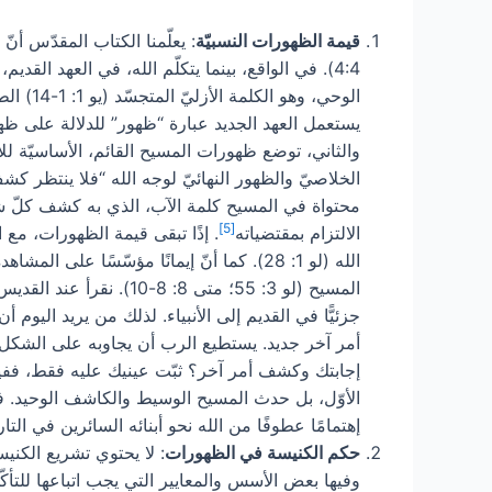
قيمة الظهورات النسبيّة
: يعلّمنا الكتاب المقدّس أ
يستعمل العهد الجديد عبارة “ظهور” للدلالة على ظهو
والثاني، توضع ظهورات المسيح القائم، الأساسيّة للإ
الخلاصيّ والظهور النهائيّ لوجه الله “فلا ينتظر كشف
محتواة في المسيح كلمة الآب، الذي به كشف كلّ شيء
[5]
الالتزام بمقتضياته
. إذًا تبقى قيمة الظهورات، مع 
المسيح (لو 3: 55؛ متى 
جزئيًّا في القديم إلى الأنبياء. لذلك من يريد اليوم
أمر آخر جديد. يستطيع الرب أن يجاوبه على الشكل 
إجابتك وكشف أمر آخر؟ ثبّت عينيك عليه فقط، ففي
الأوّل، بل حدث المسيح الوسيط والكاشف الوحيد. فهذ
إهتمامًا عطوفًا من الله نحو أبنائه السائرين في ال
حكم الكنيسة في الظهورات
وفيها بعض الأسس والمعايير التي يجب اتباعها للتأك