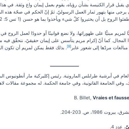
 يقبل قرار الكنيسة بشأن رؤياه، يقوم بعمل إيمان واع وثقة. في هذا الم
 يرجى منها بتهور ثمار العمل الرسوليّ. ثمّ إنّ الحكم في صحّة هذه 
وح بل أن يختبروا كلّ شيء ويأخذوا بما هو حسن (1 تس 5: 12، 19-21)”
 لمريم مبنيًّا على ظهوراتها، ولا نضع قوانينًا أو حدودًا لعمل الروح ف
لمجال. كما أنّ إكرام مريم يتأسس على إيمان حقيقيّ، نتحقّق فيه من دور أم
[9]
ه مبالغات مردّها إلى شعور عابر
. بذلك فقط يمكن لمريم أن تكون المسي
ام في أبرشية طرابلس المارونية. رئيس إكليركية مار أنطونيوس الباد
 وفي الجامعة القانونية، وفي جامعة الحكمة. له مجموعة مقالات لاهو
Vraies et fausse
بيروت 1986، ص. 203-204.
ّ
، عدد 4.