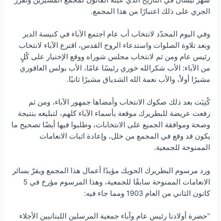
الجري على ذلك اعتبارًا من هذا المجمع.
وفي اليوم المحدّد لانتخاب أب عام اجتمع الآباء في كنيسة الدير
وبعد تلاوة الصلوات واستدعاء الروح القدس، اقترع الآباء لانتخاب
رئيس عام ومن ثم لانتخاب مجلس شوراه ووقع الإختيار على كُلٍ
من الآباء: الأب شكرالله خوري رئيسًا عامًا، الأب بولس العاقوري
مشيرًا أولاً، والأب نعمة الله الشدياق مشيرًا ثانيًا.
كُتِبَت بعد ذلك صكوك الانتخاب وأمضاها جمهور الآباء، ومن ثم
رفعت عريضة للبطريرك موقعة بأسماء الآباء كلهم، لتبليغه بنتيجة
وصحة وموافقة الجميع على الانتخابات، وطلبوا فيها أيضًا تصحيح ما
يكون قد وقع في المجمع من خلل، وإعادة اثبات الانعامات
الممنوحة للجمعية.
ورد مرسوم البطريرك الحويك مؤيدًا أعمال هذا المجمع ويقرّ بسائر
الانعامات الممنوحة سابقًا للجمعية، وهذا المرسوم مؤرخ في 5
كانون الثاني من العام 1903 ومما جاء فيه:
“حضرة أولادنا رئيس عام وآباء جمعية المرسلين اللبنانيين الأجلاء