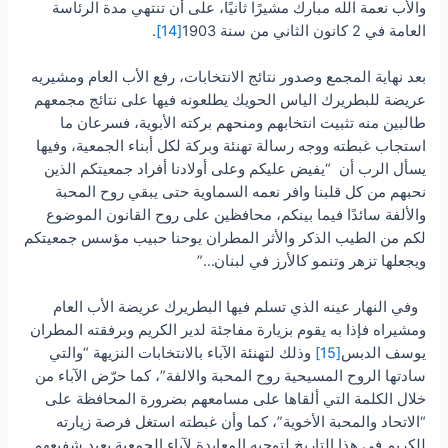
والأب نعمة الله مبارك مشيرًا ثانيًا، على أن تنتهي مدة الرئاسة
العامة في 2 كانون الثاني من سنة 1903
[14]
.
بعد نهاية المجمع وصدور نتائج الانتخابات، رفع الأب العام ومشيريه
عريضة للبطريرك الياس الحويك يطلعونه فيها على نتائج مجمعهم
طالبين منه تثبيت انتخابهم ومنحهم بركته الأبوية، فسرعان ما
استجاب غبطته ووجه رسالة تهنئة وبركة لكل أبناء الجمعية، وفيها
يسأل الرب أن “يفيض عليكم وعلى أولادنا أفراد جمعيتكم الذين
نحبهم من كل قلبنا وافر نعمه السماوية حتى يبقي روح المحبة
والألفة سائدًا فيما بينكم، محافظين على روح القانون الموضوع
لكم من الطيب الذكر والأثر المطران يوحنا حبيب مؤسس جمعيتكم
ويجعلها تزهر وتنمو كالأرز في لبنان…”
وفي النهار عينه الذي تسلم فيها البطريرك عريضة الأب العام
ومشيراه فإذا به يقوم بزيارة مفاجئة لدير الكريم وبرفقته المطران
يوسف الدبس
[15]
وذلك لتهنئة الآباء بالانتخابات النزيهة “والتي
سادتها الروح المسيحية روح المحبة والالفة”، كما حرّض الآباء من
خلال الكلمة التي ألقاها على مسامعهم بضرورة المحافظة على
“الاتحاد والمحبة الأخوية”، كما وأن غبطته استغل فرصة زيارته
للكريم في هذا التاريخ لتوجيه المعايدة لآباء الجمعية بعيد شفيعهم