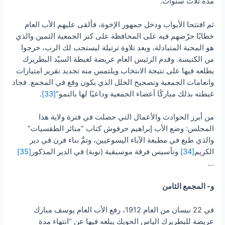
مدة ثلاث سنوات.
ثم افتتحا الأبواب ودخل جمهور الإخوة، فألقى عليهم الأب العام
خطابًا حرّضهم فيه على المحافظة على كنز الجمعية الثمين والذي
هو المحبة المتبادلة، وبعد تلاوة ترتيلة ليستجب لك الرب، خرجوا
من الكنيسة. وقدم الرئيس العام عريضة لغبطة السيّد البطريرك
يطلعه فيها على نتيجة الانتخاب ويلتمس منه تجديد تقرير امتيازات
وانعامات الجمعية وتصحيح الخلل الذي يكون وقع في المجمع. فجاد
غبطته بذلك مباركًا أعضاء الجمعية وداعيًا لها بالنمو”
[33]
.
من أبرز الحوادث والأعمال التي حصلت في فترة ولاية هذا
المجلس: وضع الأب إبراهيم حرفوش كتاب “منائر الطقسيات”
والذي طبع في مطبعة الآباء اليسوعيين، وتمَّ بناء فرن في دير
الكريم
[34]
وتأسيس فرقة موسيقية (نوبة) في الدير المذكور
[35]
…
و- المجمع الثامن
في 22 نيسان من العام 1912، رفع الأب العام يوسف مبارك
عريضة للبطريرك الياس الحويك يبلغه فيها عن “انتهاء مدة