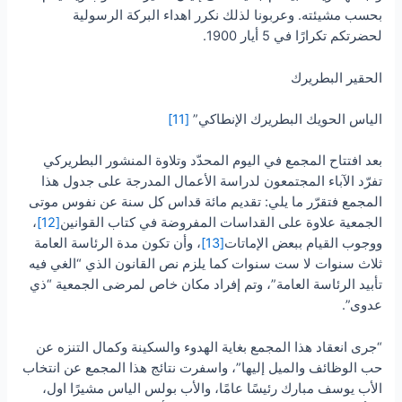
بحسب مشيئته. وعربونا لذلك نكرر اهداء البركة الرسولية
لحضرتكم تكرارًا في 5 أيار 1900.
الحقير البطريرك
الياس الحويك البطريرك الإنطاكي”
[11]
بعد افتتاح المجمع في اليوم المحدّد وتلاوة المنشور البطريركي
تفرّد الآباء المجتمعون لدراسة الأعمال المدرجة على جدول هذا
المجمع فتقرّر ما يلي: تقديم مائة قداس كل سنة عن نفوس موتى
الجمعية علاوة على القداسات المفروضة في كتاب القوانين
[12]
،
ووجوب القيام ببعض الإماتات
[13]
، وأن تكون مدة الرئاسة العامة
ثلاث سنوات لا ست سنوات كما يلزم نص القانون الذي “الغي فيه
تأبيد الرئاسة العامة”، وتم إفراد مكان خاص لمرضى الجمعية “ذي
عدوى”.
“جرى انعقاد هذا المجمع بغاية الهدوء والسكينة وكمال التنزه عن
حب الوظائف والميل إليها”، واسفرت نتائج هذا المجمع عن انتخاب
الأب يوسف مبارك رئيسًا عامًا، والأب بولس الياس مشيرًا اول،