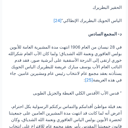
الحقير البطريرك
الياس الحويك البطريرك الإنطاكي”
[24]
د- المجمع السادس
في 28 نيسان من العام 1906 انتهت مدة المشيرية العامة للأبوين
بولس العاقوري ونعمة الله الشدياق؛ ولما كان الأب العام شكرالله
خوري ارتقى إلى الدرجة الأسقفية على أبرشية صور، فقد قدم
النائب العام الأب يوسف مبارك عريضة للبطريرك الياس الحويك
يستأذنه بعقد مجمع عام لانتخاب رئيس عام ومشيرين عامين. جاء
في هذه العريضة
[25]
:
” قدس الأب الأقدس الكلي الغبطة والجزيل الطوبى
بعد قبلة مواطئ أقدامكم والتماس بركتكم الرسولية بكل احترام،
أعرض أنه لما كانت قد انتهت مدة المشيرين العامين على جمعيتنا
لحضرة الأبوين بولس الياس العاقوري ونعمة الله الشدياق، وكان
قانون جمعيتنا المقدس يأمر بعقد مجمع عام للاقتراع على انتخاب