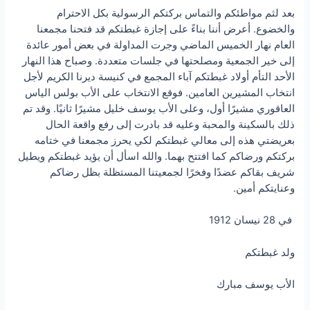
بعد لثم مواطئكم والتماس بركتكم الرسولية بكل الاحترام
والخضوع. أعرض أننا بناءً على إجازة غبطتكم قد فتحنا مجمعنا
العام نهار الخميس الماضي وجرت المداولة في بعض أمور عائدة
إلى خير الجمعية ومصلحتها في جلسات متعددة. وصباح هذا النهار
الأحد التأم أولاد غبطتكم آباء المجمع في كنيسة ديرنا الكريم لأجل
انتخاب المشيرين العامين. فوقع الانتخاب على الأب بولس الياس
العاقوري مشيرًا أول، وعلى الأب يوسف خليل مشيرًا ثانيًا. وقد تم
ذلك بالسكينة والمحبة وعليه قد بادرت إلى رفع واقعة الحال
بعريضتي هذه إلى معالي غبطتكم لكي يحرز مجمعنا في ختامه
بركتكم ورضاكم كما افتتح بهما. والله اسأل أن يؤيد غبطتكم ويطيل
شريف بقاكم عضدًا وفخرًا لجمعيتنا المستظلة بظل رضاكم
وعنايتكم أمين.
في 28 نيسان 1912
ولد غبطتكم
الأب يوسف مبارك