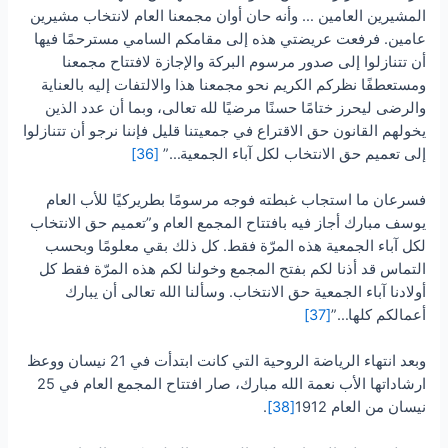
المشيرين العامين … وأنه حان أوان مجمعنا العام لانتخاب مشيرين
عامين. فرفعت عريضتي هذه إلى مقامكم السامي مسترحمًا فيها
أن تتنازلوا إلى صدور مرسوم البركة والإجازة لافتتاح مجمعنا
ومستعطفًا نظركم الكريم نحو مجمعنا هذا والالتفات إليه بالعناية
والرضى ليحرز ختامًا حسنًا مرضيًا لله تعالى، وبما أن عدد الذين
يخولهم القانون حق الاقتراع في جمعيتنا قليل فإننا نرجو أن تتنازلوا
إلى تعميم حق الانتخاب لكل آباء الجمعية…”
[36]
فسرعان ما استجاب غبطته فوجه مرسومًا بطريركيًا للأب العام
يوسف مبارك أجاز فيه بافتتاح المجمع العام و”تعميم حق الانتخاب
لكل آباء الجمعية هذه المرّة فقط. كل ذلك بقي معلومًا وبحسب
التماس قد أذنا لكم بفتح المجمع وخولنا لكم هذه المرّة فقط كل
أولادنا آباء الجمعية حق الانتخاب. وسألنا الله تعالى أن يبارك
أعمالكم كلها…”
[37]
وبعد انتهاء الرياضة الروحية التي كانت ابتدأت في 21 نيسان ووعظ
ارشاداتها الأب نعمة الله مبارك، صار افتتاح المجمع العام في 25
نيسان من العام 1912
[38]
.