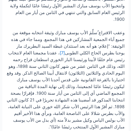
وانتخبوا الأب يوسف مبارك المشير الأول رئيسًا عامًا لتكملة ولاية
الرئيس العام السابق والتي تنتهي في الثامن من أيار من العام
1900.
وعقب الاقتراع ُسلِّمَ الأب يوسف مبارك وثيقة انتخابه موقعة من
جميع آباء الجمعية المشاركين في هذا المجمع. ومما جاء في هذه
الوثيقة: “إعلام: هو أنه بعد استئذان غبطة السيد البطريرك مار
يوحنا بطرس الحاج الكلي الطوبى
[7]
، عقدنا مجمعنا العام لانتخاب
رئيس عام خلفًا لأبينا ورئيسنا البار الخوري اسطفان قزاح رحمه
الله، وذلك في الثامن عشر من شهر كانون الثاني سنة 1898، وهو
اليوم الحادي والثلاثين (الثلاثون) لانتقال أبينا الصالح الذكر. وقد وقع
اختيارنا بالقرعة القانونية على قدس أحدنا الأب يوسف مبارك
ليكون رئيسًا عامًا لجمعيتنا، وذلك إلى نهاية المدة الباقية من
المجمع الماضي أي إلى الثامن من أيار سنة 1900. فإقرارًا بصحة
انتخابنا المذكور قد أمضينا هذه الشهادة تحريرًا في 21 كانون الثاني
1898. ثم أقرّ هذا الرئيس الأب شكر الله خوري على النيابة العامة،
والأب بطرس شلالا على الناصحة العامة، وبرأي هذا الأخير أقيم
الأب بولس الياس وكيل مشير بدلاً منه (أي بدل من الأب يوسف
مبارك المشير الأول المنتخب رئيسًا عامًا)”.