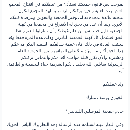
بموجب نص قانون جمعيتنا نستأذن من غبطتكم في افتتاح المجمع
العام لهذه الغاية راجين بركتكم الرسولية لهذا المجمع لتكون
نتيجته عائدة لمجده تعالى وخير الجمعية والنفوس ومرضاة قلبكم
الأبوي. وبما أن عدد من يحق له الاقتراع في مجمعنا من كهنة
الجمعية قليل فنلتمس من حلم غبطتكم أن تتنازلوا لتعميم هذا
الحق فيشمل كل كهنة الجمعية الناذرين وذلك هذه المرة فقط وقد
سبقت العادة في ذلك. فان غبطة سالفكم السعيد الذكر قد عمّم
هذا الحق أكثر من مرّة بناءً على التماس رئيس الجمعية العام
ومشيريه والآن نكرر قبلة مواطئ أقدامكم والتماس بركتكم
الرسولية سائلين الله تخليد ذاتكم الشريفة حياة للجمعية والطائفة،
أمين.
ولد غبطتكم
الخوري يوسف مبارك
خادم جمعية المرسلين اللبنانيين”
وفي النهار عينه لتسلمه هذه الرسالة وجه البطريرك الياس الحويك