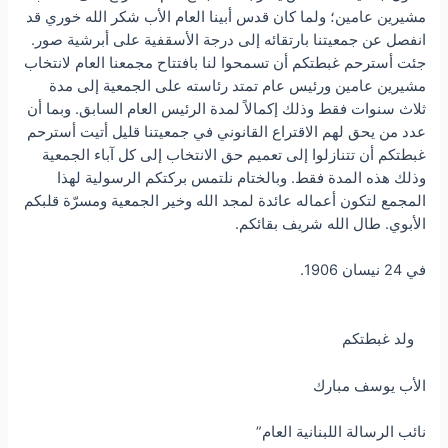
مشيرين عامين؛ ولما كان قدس أبينا العام الأب شكر الله خوري قد
انفصل عن جمعيتنا بارتقائه إلى درجة الأسقفية على أبرشية صور.
جئت أسترحم غبطتكم أن تسمحوا لنا بافتتاح مجمعنا العام لانتخاب
مشيرين عامين ورئيس عام تمتد رئاسته على الجمعية إلى مدة
ثلاث سنوات فقط وذلك إكمالاً لمدة الرئيس العام السابق. وبما أن
عدد من يحق لهم الاقتراع القانوني في جمعيتنا قليل أتيت أسترحم
غبطتكم أن تتنازلوا إلى تعميم حق الانتخاب إلى كل آباء الجمعية
وذلك هذه المدة فقط. وبالختام نلتمس بركتكم الرسولية لهذا
المجمع لتكون أعماله عائدة لمجد الله وخير الجمعية ومسرّة قلبكم
الأبوي. طال الله شريف بقائكم.
في 24 نيسان 1906.
ولد غبطتكم
الأب يوسف مبارك
نائب الرسالة اللبنانية العام”