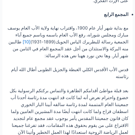
على الإرث الفكري.
المجمع الرابع
مع بداية شهر أيار عام 1900، واقتراب نهاية ولاية الأب العام يوسف
مبارك ومجلس شوراه، رفع الأب العام باسمه وباسم جميع آباء
الجمعية رسالة للبطريرك الياس الحويك(1899-1931)
[10]
طالبين
منه البركة والاستئذان من أجل عقد المجمع العام في الثامن من
شهر أيار. وها نحن نورد ههنا نص هذه الرسالة:
قدس الأب الأقدس الكلي الغبطة والجزيل الطوبى أطال الله أيام
رئاسته
بعد قبلة مواطئ أقدامكم الطاهرة والتماس بركتكم الرسولية بكل
خضوع واحترام نعرض أنه لما كانت قد انتهت مدة رئاسة أحدنا أب
جمعيتنا العام المتممة لمدة رئاسة سالفه أبينا البار الخوري
اسطفان قزاح ولما كانت انتهت أيضًا مدة المشيرين العامين ولما
كان قانون جمعيتنا المقدس يأمر بوجوب عقد مجمع عام لتجديد
الاقتراع على من يقوم بحقوق هذه المقامات، فقد تفرغنا جميعنا
لعمل الرياضة الروحية استعدادًا لهذا العمل الخطير وأتينا الآن