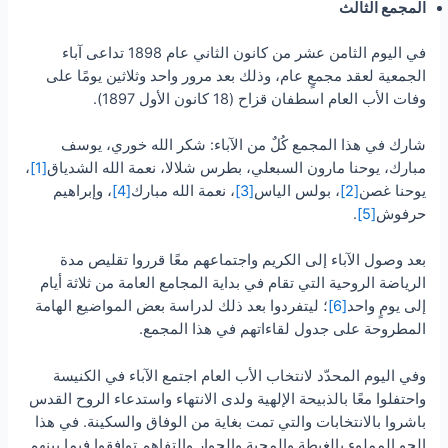
المجمع الثالث
في اليوم الثامن عشر من كانون الثاني عام 1898 تداعى آباء
الجمعية لعقد مجمعٍ عام، وذلك بعد مرور واحد وثلاثين يومًا على
وفات الأب العام اسطفان قزاح (18 كانون الأول 1897).
شارك في هذا المجمع كُلٌ من الآباء: شكر الله خوري، يوسف
مبارك، يوحنا مارون السبعلي، بطرس شلالا، نعمة الله الشدياق
[1]
،
يوحنا غصن
[2]
، بولس الياس
[3]
، نعمة الله مبارك
[4]
، وإبراهيم
حرفوش
[5]
.
بعد وصول الآباء إلى الكريم واجتماعهم معًا قرروا تقليص مدة
الرياضة الروحية التي تقام في بداية المجامع العامة من ثلاثة أيام
إلى يومٍ واحد
[6]
؛ ليتفردوا بعد ذلك لدراسة بعض المواضيع الهامة
المطروحة على جدول لقاءاتهم في هذا المجمع.
وفي اليوم المحدّد لانتخاب الأب العام اجتمع الآباء في الكنيسة
واحتفلوا معًا بالذبيحة الإلهية ولدى الانتهاء واستدعاء الروح القدس
باشروا بالانتخابات والتي تمت بغاية من الوفاق والسكينة. في هذا
الجو المملوء بالغبطة والمحبة والحوار والتفاهم توافقوا فيما بينهم