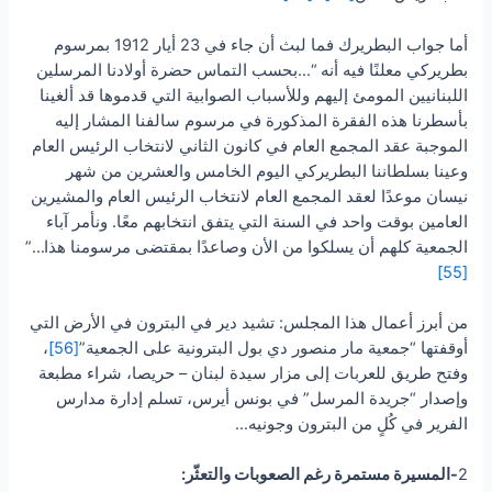
أما جواب البطريرك فما لبث أن جاء في 23 أيار 1912 بمرسوم
بطريركي معلنًا فيه أنه “…بحسب التماس حضرة أولادنا المرسلين
اللبنانيين المومئ إليهم وللأسباب الصوابية التي قدموها قد ألغينا
بأسطرنا هذه الفقرة المذكورة في مرسوم سالفنا المشار إليه
الموجبة عقد المجمع العام في كانون الثاني لانتخاب الرئيس العام
وعينا بسلطاننا البطريركي اليوم الخامس والعشرين من شهر
نيسان موعدًا لعقد المجمع العام لانتخاب الرئيس العام والمشيرين
العامين بوقت واحد في السنة التي يتفق انتخابهم معًا. ونأمر آباء
الجمعية كلهم أن يسلكوا من الأن وصاعدًا بمقتضى مرسومنا هذا…”
[55]
من أبرز أعمال هذا المجلس: تشيد دير في البترون في الأرض التي
أوقفتها “جمعية مار منصور دي بول البترونية على الجمعية”
[56]
،
وفتح طريق للعربات إلى مزار سيدة لبنان – حريصا، شراء مطبعة
وإصدار “جريدة المرسل” في بونس أيرس، تسلم إدارة مدارس
الفرير في كُلٍ من البترون وجونيه…
2
-المسيرة مستمرة رغم الصعوبات والتعثّر: