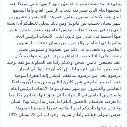
وتقييدها بمدة ست سنوات قد عيّن شهر كانون الثاني موعدًا لعقد
المجمع العام الذي يصير فيه انتخاب الرئيس العام. وأما المجمع
الذي يعقد لانتخاب مشيرين عامين فموعده الخامس والعشرين من
شهر نيسان بحسب نص قانوننا. ومن ذلك ينجلي لغبطتكم أن السنة
التي يقع فيها موعد انتخاب الرئيس العام يجب عقد مجمعين عامين
فيها أحدهما في الثاني من كانون الثاني لانتخاب الرئيس العام،
وثانيهما في الخامس والعشرين من نيسان لانتخاب المشيرين
العامين. ولا يخفى ما في ذلك من الصعوبة والتشويش بحيث
يصعب على آباء الجمعية اجتماعهم مرتين في سنة واحدة لأجل
عقد مجمعين عامين. فنحن أولادكم رأينا بعد المداولة موافقة توحيد
المجمعين العامين. فنرجو اذا راق لكم أن تتنازلوا إلى اصدار
مرسوم يلغي من مرسوم سالفكم المشار إليه الفقرة الموجبة
عقد المجمع العام في شهر كانون الثاني ويعين منذ الأن وصاعدًا
الخامس والعشرون من شهر نيسان موعدًا لانتخاب الرئيس العام
والمشيرين العامين في السنوات التي يتفق فيها انتخابهم معًا. هذا
ما نعرضه لغبطتكم بالخضوع التام لما يصدر به أمركم بهذا الشأن،
ولا نزال ندعوا بتأييدكم لخير الطائفة عمومًا وجمعيتنا خصوصًا.
حرس المولى حياتكم وأطال شريف وجودكم. في 28 نيسان 1912.