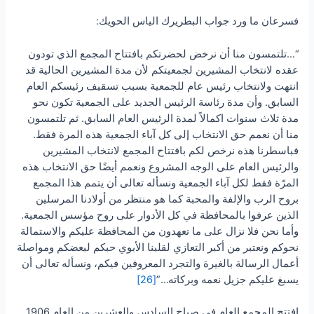
فسرعان ما ورد جواب البطريرك الياس الحويك:
“…تلتمسون منا أن نرخض لحضرتكم بافتتاح المجمع الذي تودون
عقده لانتخاب المشيرين لجمعيتكم لأن مدة المشيرين الحالية قد
انتهت ولانتخاب رئيس عام للجمعية بسبب تسقيف رئيسكم العام
السابق. وأن مدة رئاسة الرئيس الجديد على الجمعية تكون نحو
مدة ثلاث سنوات اكمالاً لمدة الرئيس العام السابق. ثم تلتمسون
منا أن نعمم حق الانتخاب إلى كل آباء الجمعية هذه المرة فقط.
فباسطرنا هذه نرخص لكم بافتتاح المجمع لانتخاب المشيرين
والرئيس العام على الوجه المشروع ونعمم أيضًا حق الانتخاب هذه
المرّة فقط لكل آباء الجمعية ونسأله تعالى أن يتمم هذا المجمع
بروح الرب والإلفة والمحبة كما هو منتظر من أولادنا المرسلين
الذين عرفوا بالمحافظة في كل الأدوار على روح مؤسس الجمعية.
وأما نحن فلا نزال على ما تعهدون من المحافظة عليكم والاستمالة
نحوكم ونعتبر من أكبر التعازي لقلبنا الأبوي حبكم لبعضكم ومواصلة
أعمال الرسالة بالغيرة والتجرد المعروفين فيكم، ونسأله تعالى أن
يسبغ عليكم جزيل نعمه وبركاته…”
[26]
افتتح المجمع العام في صباح السادس والعشرين من العام 1906