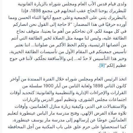
ولدى قيام قدس الأب العام ومجلس شوراه بالزيارة القانونية
للبطريرك يوحنا الحاج عقب انتخابهم في مجمع 1898، فإذا
بالبطريرك يثني على الجمعية وعلى جميع آبائها الثناء الحسن ومما
أورده حرفيًا في هذا المضمار: “لا حاجة إلى القول نحن انصاركم
في كل مهمة لكم، لان نجاحكم من أهم ما يعنينا، متوقف نجاح
الطائفة عليه، وليس لنا مهمة مثل الصلاة لخير الطائفة التي أنتم
من أغصانها الرئيسية، ولكم الحظ الأكبر من صلواتنا… اننا نعتبر
تأسيس جمعيتكم في المقام الأول من تأسيسات الطائفة الخيرية،
وخير هذا التأسيس لا حدّ له… إني والأساقفة نجلّكم، لأننا في حوج
عظيم إلكم”
[9]
.
اتخذ الرئيس العام ومجلس شوراه خلال الفترة الممتدة من أواخر
كانون الثاني 1898 ولغاية الثامن من أيار 1900 سلسلة من
القرارات والإجراءات الإدارية والتنظيمية والقانونية: كتحديد أوقات
اجتماعات مجلس الشورى، وتنظيم أمور الدرس والزيارات
والاستقبالات في الدير، وكيفية زيارة منازل العلمانيين، وأوقات
تلاوة صلاة الفرض الإلهي، وفتح مدرسة مار الياس عينطورة لتعليم
العلمانيِّين عوضًا عن إرسالهم إلى مدرسة مار يوسف عينطورة،
كما استحصلوا على حرم علق على باب المكتبة من أجل المحافظة