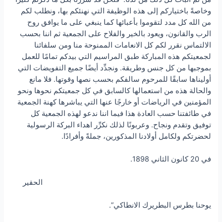
وخاصةً باختياركم إلى هذه الوظيفة التي نهنئكم بها، ونطلب لكم
من الله كل مدد لتقوموا بأعبائها كما ينبغي على ما يوافق روح
الرب والقانون، ويعود بالخير والفلاح على الجمعية ثم اننا بحسب
الالتماس نقرر لكم كل الانعامات الممنوحة منا ومن سلفائنا
لجمعيتكم هذه المباركة طبق المراسيم التي بيدكم تمامًا للعمل
بموجبها من كل جنس وطريقة. ونجدِّد أيضًا جميع التفويضات التي
أوليناها سابقًا للمرحوم سالفكم بحسب نصها وقوتها. فلا مانع
والحالة هذه من استعمالها كالسابق في كل جمعيتكم نحوها ونحو
المؤمنين في الرياضات أو خارجًا عنها التي يباشرها كهنة الجمعية
في طائفتنا حسب العادة هذا فيما اننا ندعو لهذه الجمعية كل
توفيق وتقدم ونجاح. وعربونًا لذلك نكرِّر اهداء البركة الرسولية
لحضرتكم ولكامل أولادنا المذكورين، جملةً وأفرادًا.
في 20 كانون الثاني 1898.
الحقير
يوحنا بطرس البطريرك الانطاكي”.