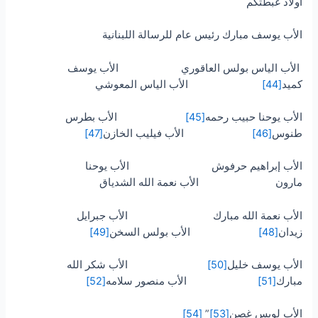
أولاد غبطتكم
الأب يوسف مبارك رئيس عام للرسالة اللبنانية
الأب الياس بولس العاقوري الأب يوسف
كميد
[44]
الأب الياس المعوشي
الأب يوحنا حبيب رحمه
[45]
الأب بطرس
طنوس
[46]
الأب فيليب الخازن
[47]
الأب إبراهيم حرفوش الأب يوحنا
مارون الأب نعمة الله الشدياق
الأب نعمة الله مبارك الأب جبرايل
زيدان
[48]
الأب بولس السخن
[49]
الأب يوسف خليل
[50]
الأب شكر الله
مبارك
[51]
الأب منصور سلامه
[52]
الأب لويس غصن
[53]
”
[54]