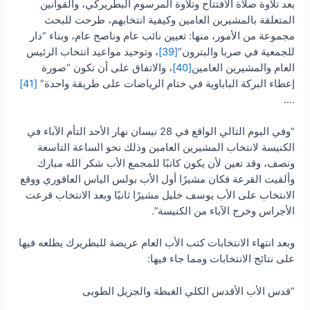
بعد تلاوة صلاة الافتتاح وتلاوة المرسوم البطريركي، والقوانين
المتعلقة بالمشيرين العامين وكيفية انتخابهم، طرحت للبحث
مجموعة من الأمور، منها: تعيين نائب عام وناصح عام، وبناء “دار
للجمعية في صربا والبترون”
[39]
، وتوحيد مواعيد انتخاب الرئيس
العام والمشيرين العامين
[40]
، والاتفاق على أن تكون “صورة
إعطاء البركة الباباوية في ختام الرياضات على طريقة واحدة”
[41]
….
“وفي اليوم التالي الواقع في 28 نيسان نهار الأحد التأم الآباء في
الكنيسة لانتخاب المشيرين العامين وذلك نحو الساعة التاسعة
ونصف، وقد تعين لأن يكون كاتبًا للمجمع الأب شكر الله مبارك
وألقيت القرعة فكان مشيرًا أول الأب بولس الياس العاقوري ووقع
الانتخاب على الأب يوسف خليل مشيرًا ثانيًا وبعد الانتخاب قرعت
الأجراس وخرج الآباء من الكنيسة”.
وبعد انتهاء الانتخابات كتب الأب العام عريضة للبطريرك يطلعه فيها
على نتائج الانتخابات ومما جاء فيها:
“قدس الأب الأقدس الكلي الغبطة والجزيل الطوبى