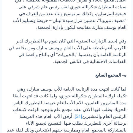
سيادة المطران شكرالله خوري لقب رئيس عام شرفي على
جمعية المرسلين، وكذلك تم توسيع وبناء عدد من الغرف في
“مصيف ميروبا”، تدشين مزار سيدة لبنان – حريصا وتسليم الأب
العام يوسف مبارك مفاتيحه ليكون بإدارة الجمعية.
وفي إحدى الزيارات السنوية التي كان يقوم بها البطريرك لدير
الكريم، أنعم غبطته على الأب العام ويوسف مبارك ومن يخلفه في
الرئاسة العامة بأن يقدسوا “بالحبريات” أي بالتاج والعصا في
القداسات الاحتفالية في كنائس الجمعية.
ه- المجمع السابع
لما كانت انتهت مدة الرئاسة العامة للأب يوسف مبارك، وهي
تكملة لولاية المطران شكرالله خوري، ولما كانت قد انتهت أيضًا
مدة المشيرين العامين، قدّم الأب العام عريضة للبطريرك الياس
الحويك يطلب فيها الاذن بعقد مجمع عام وتوحيد الوقت لانتخاب
الرئيس العام والمشيرين
[31]
. أرفق الأب العام هذه العريضة
برسالة أخرى للبطريرك يطلب فيها التفسيح لجميع الآباء
بالمشاركة بالمجمع العام وممارسة حقهم الانتخابي وذلك لقلة عدد