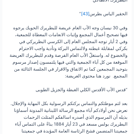
البطريرك الانطاكي
الحقير الياس بطرس
[43]
”
وفي 30 نيسان وجه الأب العام عريضة للبطريرك الحويك يرجوه
فيها تصحيح أعمال المجمع وإثبات الانعامات المعطاة للجمعية،
وفي 2 أيار توجه المجلس العام إلى الكرسي البطريركي في
بكركي لمقابلة غبطته ولالتماس البركة وتأدية واجب الاحترام
والخضوع له. واستغلّ الأب العام الفرصة وقدم للبطريرك العريضة
الموقعة من كل آباء الجمعية والتي فيها يلتمسون إصدار مرسوم
بتوحيد المجمعين كما تم الاتفاق والاقرار في الجلسة الثالثة من
المجمع. نورد هنا محتوى العريضة:
“قدس الأب الأقدس الكلي الغبطة والجزيل الطوبى
بعد لثم موطئكم والتماس بركتكم الرسولية بكل المهابة والإجلال.
نعرض نحن أولادكم آباء مجمع الرسالة اللبنانية المدونة أسماؤنا
بذيله أن المرسوم الذي أصدره اسالفكم المثلث الرحمات
البطريرك بولس مسعد في 23 أيار 1884 بناءً على التماس آباء
جمعيتنا المتضمن فشخ الرئاسة العامة المؤبدة في جمعيتنا