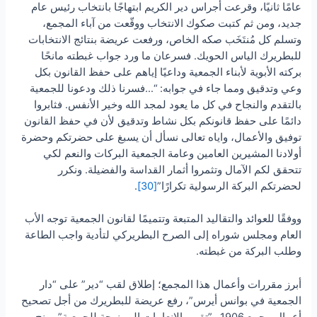
عامًا ثانيًا، وقرعت أجراس دير الكريم ابتهاجًا بانتخاب رئيس عام
جديد، ومن ثم كتبت صكوك الانتخاب ووقّعت من آباء المجمع،
وتسلم كل مُنتَخَب صكه الخاص، ورفعت عريضة بنتائج الانتخابات
للبطريرك الياس الحويك. فسرعان ما ورد جواب غبطته مانحًا
بركته الأبوية لأبناء الجمعية وداعيًا إياهم على حفظ القانون بكل
وعي وتدقيق ومما جاء في جوابه: “…فسرنا ذلك ودعونا للجمعية
بالتقدم والنجاح في كل ما يعود لمجد الله وخير الأنفس. فثابروا
دائمًا على حفظ قانونكم بكل نشاط وتدقيق لأن في حفظ القانون
توفيق والأعمال، واياه تعالى نسأل أن يسبغ على حضرتكم وحضرة
أولادنا المشيرين العامين وعامة الجمعية البركات والنعم لكي
تتحقق لكم الآمال وتثمروا أثمار القداسة والفضيلة. ونكرر
لحضرتكم البركة الرسولية تكرارًا”
[30]
.
ووفقًا للعوائد والتقاليد المتبعة وتتميمًا لقانون الجمعية توجه الأب
العام ومجلس شوراه إلى الصرح البطريركي لتأدية واجب الطاعة
وطلب البركة من غبطته.
أبرز مقررات وأعمال هذا المجمع؛ إطلاق لقب “دير” على “دار
الجمعية في بوانس أيرس”، رفع عريضة للبطريرك من أجل تصحيح
أعمال مجمع 1906 و”تقرير الانعامات الممنوحة للجمعية”، منح