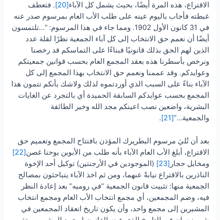
الاقتراع، هذه المرة أيضًا، بحيث يشمل كل الآباء
[20]
. فتعطف
غبطته فأجاب باليوم عينه على طلب الأب العام بمرسوم صدر عنه
في 31 كانون الأول 1902. ومما جاء في هذا المرسوم: “…تلتمسون
أيضًا أن نعمم حق الانتخاب إلى كل آباء الجمعية نظرًا لقلة عدد
الذين لهم الحق بذلك قانونيًا فبناءًا على التماسكم قد رخصنا
ونرخص بأسطرنا هذه بعقد المجمع العام بحسب قوانين جمعيتكم
وعوايدكم. وقد عممنا ونعمم حق الانتخاب بهذا المجمع إلى كل
الآباء بناءً على السبب الذي أوردتموه لذلك ولاشك بأنكم تتمون هذا
المجمع بحسب عوايدكم السابقة الحميدة أي بالتجرد عن الغايات
البشرية، واضعين نصب اعينكم مجد الله وخير الطائفة
والجمعية…”
[21]
.
بعد أن تُليَ مرسوم البطريرك المؤذن بافتتاح المجمع وتعميم حق
الاقتراع، أبلغ الأب العام الآباء بأنه طلب من الأبوين يوحنا غصن
[22]
ومخايل حجار
[23]
(الموجودين في الأرجنتين) توكيل أحد الإخوة
الناذرين بالاقتراع نيابةً عنهما، ومن ثم اخذ الآباء يتباحثون بمصالح
الجمعية منها: تثبيت قانون الجمعية “في روميه” بعد إعادة النظر
فيه، وضم المجمعين، أي مجمع انتخاب الأب العام ومجمع انتخاب
المشيرين إلى مجمع واحد، وأن يكون تاريخ انعقاد المجمعين في
شهر نيسان في التاريخ الذي عينه القانون لمجمع المشيرين وتقرر