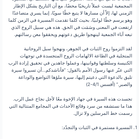
المجمعية ليست عملاً تاريخيًا محضًا، مع أن التاريخ يشكل الإطار
الزمني لها، إلاّ أن مسارها لا يتبع خطًا سويًا، إنما يسري متصاعدًا
وهو يرسم خطًا لولبيًا، بحيث كلما تقدمت المسيرة في الزمن كلما
ارتفعت في المعنى وسَمَت في الحق. هذه هي سبيل الروح الذي
تبعه آباء الجمعية لينهجوا طريق دعوتهم ويحققوا معن رسالتهم.
لقد التزموا روح الثبات في الجوهر، ونهجوا سبل الروحانية
المتجلية في الطاعة الالهامات الروح المتجسدة في توجهات
الكنيسة وسلطتها وقوانينها، وعملوا جاهدين في تحقيق إرادة الرب
التي عبّر عنها رسول الأمم بالقول: “فأناشدكم…أن تسيروا سيرة
تليق بالدعوة التي دعيتم إليها، سيرة ملؤها التواضع والوداعة
والصبر.” (أفسس 4/1-2)
تجسدت هذه السيرة في جهاد الإخوة معًا لأجل نجاح عمل الرب.
هذا ما نستشفه من سرد وقائع الأحداث في المجامع المتتالية التي
رسمت خط المرسلين ولا تزال.
المسيرة مستمرة في الثبات والتجدّد: