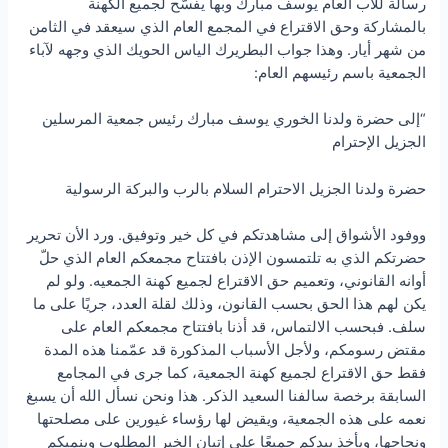
رسالة للأب العام يوسف مبارك وبها يفسّح لجميع الكهنة
بالمشاركة وحق الاقتراع في المجمع العام الذي سيعقد في الثامن
من شهر أيار. وهذا جواب البطريرك الياس الحويك الذي وجهه لآباء
الجمعية باسم رئيسهم العام:
“إلى حضرة ولدنا الخوري يوسف مبارك رئيس جمعية المرسلين
الجزيل الإحترام
حضرة ولدنا الجزيل الاحترام السلام بالرب والبركة الرسولية
ووفود الأشواق إلى مشاهدتكم في كل خير وتوفيق. ورد الأن تحرير
حضرتكم الذي به تلتمسون الإذن بافتتاح مجمعكم العام الذي حلّ
أوانه القانوني، وتعميم حق الاقتراع لجميع كهنة الجمعيه. ولو لم
يكن لهم هذا الحق بحسب القانون، وذلك لقلة العدد، جريًا على ما
سلف. فبحسب الالتماس، قد أذنا بافتتاح مجمعكم العام على
مقتض رسومكم، ولأجل الأسباب المذكورة قد عمّمنا هذه المدة
فقط حق الاقتراع لجميع كهنة الجمعية، كما جرى في المجامع
السابقة برخصة سالفنا السعيد الذكر. هذا ونحن نسأل الله أن يسبغ
نعمه على هذه الجمعية، ويقيض لها رؤساء غيورين على مصلحتها
ونجاحها، ويأخذ بيدكم جميعًا على إتيان الخير المطلوب وينميكم