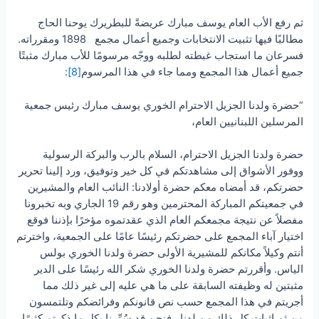
ثم رفع الأب العام يوسف مبارك عريضةً للبطريرك يوحنا الحاج
مطالبًا فيها تثبيت الانتخابات وجميع أعمال مجمع 1898 ومقرراته.
فسرعان ما استجاب غبطته لطلبه ووجّه مرسومًا للأب مبارك مثبتًا
جميع أعمال هذا المجمع ومما جاء في هذا المرسوم
[8]
:
“حضرة ولدنا الجزيل الاحترام الخوري يوسف مبارك رئيس جمعية
المرسلين اللبنانيين العام،
حضرة ولدنا الجزيل الاحترام، السلام بالرب والبركة الرسولية
ووفور الأشواق إلى مشاهدتكم في كل خير وتوفيق، ورد إلينا تحرير
حضرتكم، قد أمضاه معكم حضرة أولادنا: النائب العام والمشيرين
في جمعيتكم المباركة المحترمين وهو رقم 19 الجاري وبه تخبرونا
مفصلاً عن نتيجة مجمعكم العام الذي عقدتموه مؤخرًا بإذننا فوقع
اختيار آباء المجمع على حضرتكم رئيسًا عامًا على الجمعية، واخترتم
أنتم وكيلاً مكانكم للمشيرية الأولى حضرة ولدنا الخوري بولس
الياس. وأقررتم حضرة ولدنا الخوري شكر الله رئيسًا على الدير
مثبتين له وظيفته السابقة على ما هي عليه إلى غير ذلك مما
أجريتم في هذا المجمع حسب نص قانونكم وفرائضكم وتلتمسون
من ثم اثبات كل ذلك من لدنا. فنحن قد سُرِّرنا بكل ما ذكرتم كثيرًا