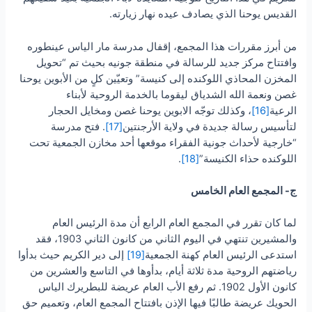
القديس يوحنا الذي يصادف عيده نهار زيارته.
من أبرز مقررات هذا المجمع، إقفال مدرسة مار الياس عينطوره
وافتتاح مركز جديد للرسالة في منطقة جونيه بحيث تم “تحويل
المخزن المحاذي اللوكنده إلى كنيسة” وتعيّين كلٍ من الأبوين يوحنا
غصن ونعمة الله الشدياق ليقوما بالخدمة الروحية لأبناء
الرعية
[16]
، وكذلك توجّه الابوين يوحنا غصن ومخايل الحجار
لتأسيس رسالة جديدة في ولاية الأرجنتين
[17]
. فتح مدرسة
“خارجية لأحداث جونية الفقراء موقعها أحد مخازن الجمعية تحت
اللوكنده حذاء الكنيسة”
[18]
.
ج- المجمع العام الخامس
لما كان تقرر في المجمع العام الرابع أن مدة الرئيس العام
والمشيرين تنتهي في اليوم الثاني من كانون الثاني 1903، فقد
استدعى الرئيس العام كهنة الجمعية
[19]
إلى دير الكريم حيث بدأوا
رياضتهم الروحية مدة ثلاثة أيام، بدأوها في التاسع والعشرين من
كانون الأول 1902. ثم رفع الأب العام عريضة للبطريرك الياس
الحويك عريضة طالبًا فيها الإذن بافتتاح المجمع العام، وتعميم حق