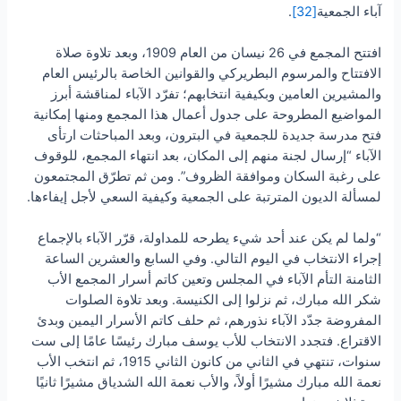
آباء الجمعية
[32]
.
افتتح المجمع في 26 نيسان من العام 1909، وبعد تلاوة صلاة
الافتتاح والمرسوم البطريركي والقوانين الخاصة بالرئيس العام
والمشيرين العامين وبكيفية انتخابهم؛ تفرّد الآباء لمناقشة أبرز
المواضيع المطروحة على جدول أعمال هذا المجمع ومنها إمكانية
فتح مدرسة جديدة للجمعية في البترون، وبعد المباحثات ارتأى
الآباء “إرسال لجنة منهم إلى المكان، بعد انتهاء المجمع، للوقوف
على رغبة السكان وموافقة الظروف”. ومن ثم تطرّق المجتمعون
لمسألة الديون المترتبة على الجمعية وكيفية السعي لأجل إيفاءها.
“ولما لم يكن عند أحد شيء يطرحه للمداولة، قرّر الآباء بالإجماع
إجراء الانتخاب في اليوم التالي. وفي السابع والعشرين الساعة
الثامنة التأم الآباء في المجلس وتعين كاتم أسرار المجمع الأب
شكر الله مبارك، ثم نزلوا إلى الكنيسة. وبعد تلاوة الصلوات
المفروضة جدّد الآباء نذورهم، ثم حلف كاتم الأسرار اليمين وبدئ
الاقتراع. فتجدد الانتخاب للأب يوسف مبارك رئيسًا عامًا إلى ست
سنوات، تنتهي في الثاني من كانون الثاني 1915، ثم انتخب الأب
نعمة الله مبارك مشيرًا أولاً، والأب نعمة الله الشدياق مشيرًا ثانيًا