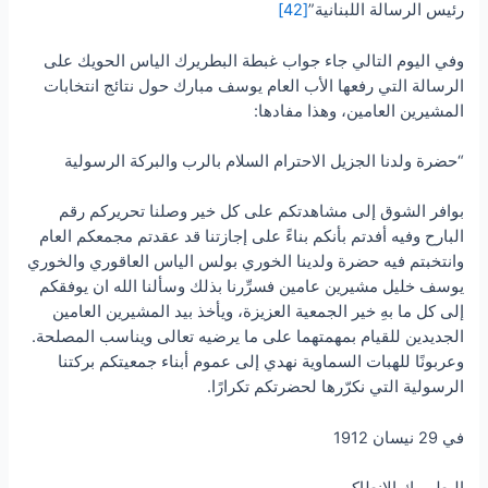
رئيس الرسالة اللبنانية”
[42]
وفي اليوم التالي جاء جواب غبطة البطريرك الياس الحويك على
الرسالة التي رفعها الأب العام يوسف مبارك حول نتائج انتخابات
المشيرين العامين، وهذا مفادها:
“حضرة ولدنا الجزيل الاحترام السلام بالرب والبركة الرسولية
بوافر الشوق إلى مشاهدتكم على كل خير وصلنا تحريركم رقم
البارح وفيه أفدتم بأنكم بناءً على إجازتنا قد عقدتم مجمعكم العام
وانتخبتم فيه حضرة ولدينا الخوري بولس الياس العاقوري والخوري
يوسف خليل مشيرين عامين فسرِّرنا بذلك وسألنا الله ان يوفقكم
إلى كل ما بهِ خير الجمعية العزيزة، ويأخذ بيد المشيرين العامين
الجديدين للقيام بمهمتهما على ما يرضيه تعالى ويناسب المصلحة.
وعربونًا للهبات السماوية نهدي إلى عموم أبناء جمعيتكم بركتنا
الرسولية التي نكرّرها لحضرتكم تكرارًا.
في 29 نيسان 1912