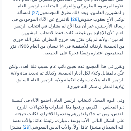
بتلاوة المرسوم البطريركي والقوانين المتعلقة بالرئيس العام
والمشيرين العامين، وبعد ذلك تطرق المجتمعون
[27]
لمسألة
توكيل الأخ يعقوب حنتوش
[28]
للاقتراع عن الآباء الموجودين في
رسالة الأرجنتين، غير أن هذا الأخ لم يشارك في انتخاب الرئيس
العام “لأن الإجازة من غبطته كانت فقط لانتخاب المشيرين
العامين”، ولأنه لم يكن تقرّر بعد خروج المطران شكر الله خوري
من الجمعية بارتقائه للأسقفية في 14 نيسان من العام 1906، قرّر
المجتمعون اعتباره رئيسًا فخريًا على الجمعية.
وتقرر في هذا المجمع عدم تعيين نائب عام بسبب قلة العدد، ولكن
عيِّن بالمقابل وكلاء لكل أديار الجمعية. وكذلك تم تحديد مدة ولاية
الرئيس العام بثلاث سنوات لتكملة ولاية الرئيس العام السابق
(ولاية المطران شكر الله خوري).
وفي اليوم المحدّد لانتخاب الرئيس العام، اجتمع الآباء في كنيسة
دير المخلص – الكريم، ورفعوا معًا الصلوات والابتهالات للروح
القدس، ومن ثم جدّدوا نذورهم وتقدموا للاقتراع، فكانت نتيجته
على الشكل التالي: الأب يوسف مبارك، رئيسًا عامًا؛ والأب نعمة
الله الشدياق مشيرًا عامًا أولاً، والأب الياس المعوشي
[29]
مشيرًا