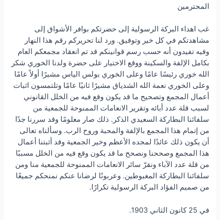
المحترمين
غب اهداء البركة الرسولية إلى حضرتكم بوافر الأشواق إلى
مشاهدتكم في كل خير وتوفيق. ورد لنا تحريركم رقم هذا النهار
وفيه تفيدون أنه حسب رسم قوانينكم قد تم انعقاد مجمعكم العام
بكامل الإلفة والسكينة ووقع الاختيار على حضرة ولدنا الخوري شكر
الله خوري رئيسًا عامًا وعلى الخوري بولس الياس مشيرًا أولاً عامًا
وعلى الخوري نعمة الله الشدياق مشيرًا ثانيًا عامًا وتلتمسون اثبات
أعمال المجمع وتصحيح ما قد يكون وقع فيه من الخلل القانوني
لسبب قلة عدد أبائه وتقرير الانعامات الممنوحة للجمعية من
سلفائنا البطاركة السعيدي الذكر. ذلك صار معلومًا وقد سررنا جدًا
من إتمام هذا المجمع بالإلفة والمحبة وروح الرب. وسألناه تعالى
أن يكون ذلك عائدًا لمجده الأعظم وخير الجمعية وقد أثبتنا أعمال
هذا المجمع وصححنا ونصحح ما قد يكون وقع فيه من الخلل مسببًا
من قلة عدد الآباء ونقرّ سائر الانعامات الممنوحة للجمعية منا ومن
سلفائنا البطاركة المغبوطين. وعربونًا لرضانا عنكم نمنحكم جميعًا
من صميم الفؤاد البركة الرسولية تكرارًا.
في 25 كانون الثاني 1903.