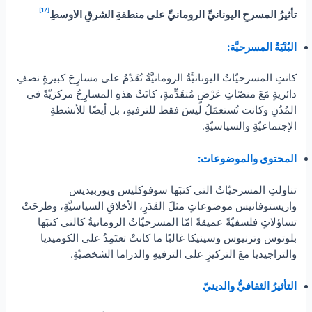
[17]
تأثيرُ المسرحِ اليونانيِّ الرومانيِّ على منطقةِ الشرقِ الاوسطِ
البُنْيَةُ المسرحيَّة:
كانتِ المسرحيّاتُ اليونانيَّةُ الرومانيَّةُ تُقَدّمُ على مسارِحَ كبيرةٍ نصفِ
دائريةٍ مَعَ منصّاتِ عَرْضٍ مُتقَدِّمةٍ، كانَتْ هذهِ المسارِحُ مركزيّةً في
المُدُنِ وكانت تُستعمَلُ ليسَ فقط للترفيهِ، بل أيضًا للأنشطةِ
الإجتماعيّةِ والسياسيّةِ.
المحتوى والموضوعات:
تناولتِ المسرحيّاتُ التي كتبَها سوفوكليس ويوربيديس
واريستوفانيس موضوعاتٍ مثلَ القَدَرِ، الأخلاقِ السياسيَّةِ، وطرحَتْ
تساؤلاتٍ فلسفيّةً عميقةً امّا المسرحيّاتُ الرومانيةُ كالتي كتبَها
بلوتوس وترنيوس وسينيكا غالبًا ما كانتْ تعتَمِدُ على الكوميديا
والتراجيديا معَ التركيزِ على الترفيهِ والدراما الشخصيّةِ.
التأثيرُ الثقافيُّ والدينيّ