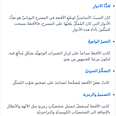
تَعَدُّدُ الادوارِ
كانَ السببُ الأساسيُّ لوضْعِ الأقنعةِ في المسرحِ اليونانيِّ هو تعدُّدَ
الأَدوار التي كانَ المُمَثِّلُ يلعَبُها على المسرحِ، فالأقنعَةُ سمحت
للمثِّلينَ بأداءِ هذه الأدوارِ.
التعبيرُ الواضِحُ
كانتِ الأقنعَةُ تساعِدُ على إبرازِ التعبيراتِ الوجهيَّةِ بشكلٍ مُبالَغٍ فيه،
لتكونَ مرئيةً للجمهورِ من بعيدٍ.
التضخُّمُ الصوتي
كانتْ بعضُ الأقنعةِ مُصَحَّحةً لتساعِدَ على تضخيمِ صَوْتِ المُمَثِّلِ.
التصميمُ والرمزية
كانتِ الأقنعةُ تُستعمَلُ لتمثيلِ شخصيّاتٍ رمزيةٍ مثلِ الآلهةِ والأبطالِ
بالإضافةِ الى الشخصيّاتِ الكوميديّةِ والتراجيديّةِ.