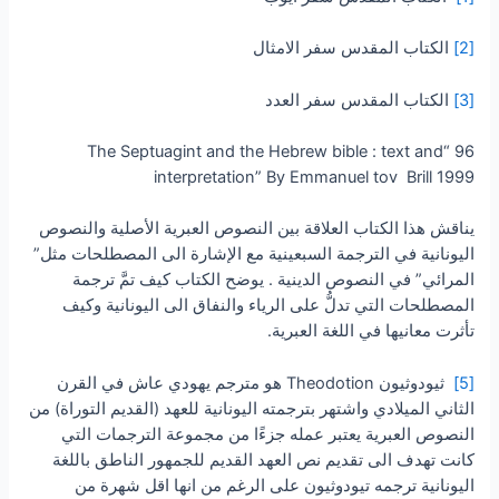
[2]
الكتاب المقدس سفر الامثال
[3]
الكتاب المقدس سفر العدد
96 “The Septuagint and the Hebrew bible : text and
interpretation” By Emmanuel tov Brill 1999
يناقش هذا الكتاب العلاقة بين النصوص العبرية الأصلية والنصوص
اليونانية في الترجمة السبعينية مع الإشارة الى المصطلحات مثل”
المرائي” في النصوص الدينية . يوضح الكتاب كيف تمَّ ترجمة
المصطلحات التي تدلُّ على الرياء والنفاق الى اليونانية وكيف
تأثرت معانيها في اللغة العبرية.
[5]
ثيودوثيون Theodotion هو مترجم يهودي عاش في القرن
الثاني الميلادي واشتهر بترجمته اليونانية للعهد (القديم التوراة) من
النصوص العبرية يعتبر عمله جزءًا من مجموعة الترجمات التي
كانت تهدف الى تقديم نص العهد القديم للجمهور الناطق باللغة
اليونانية ترجمه تيودوثيون على الرغم من انها اقل شهرة من