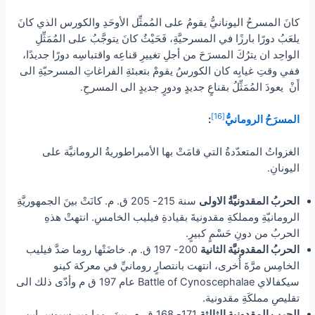
كانَ المسرحُ اليونانيُّ يقومُ على المُمثِّل الأوحَدِ والكورس الذي كانَ
يلعَبُ دورًا بارزًا في المسرحيَّةِ، فَحَيْثُ كانَ يتوجَّبُ على المُمَثِّلِ
الواحِد ان يترُكَ المسرَحَ من أجلِ تغييرِ قناعِه واقتباسِه دورًا جديدًا،
ففي وقتِ غيابِه كان الكورسُ يقومْ بتعبئةِ الفراغاتِ المسرحيّةِ الى
أَنْ يعودَ المُمَثِّلُ بقناعٍ جديدٍ ودورٍ جديدٍ الى المسرحِ.
[16]
المسرَحُ الرومانيُّ
:
الغزواتُ المتعدّدةُ التي قامَتْ بها الأمبراطوريةُ الرومانيَّة على
اليونانِ.
الحربُ المقدونيَّةُ الاولى
سنة 215- 205 ق. م. كانَتْ بينَ الجمهوريَّةِ
الرومانيّةِ ومملكةِ مقدونيةَ بقيادةِ فيليب الخامسِ. انتهتْ هذهِ
الحربُ من دونِ حَسْمٍ كبيرٍ.
الحربُ المقدونيَّة الثانية
200- 197 ق. م. خاضَتْها روما ضدَّ فيليب
الخامِس مرَّةَ أُخرى، انتهت بانتصارٍ رومانيِّ في معركة كينو
سيكفالاي Battle of Cynoscephalae عام 197 ق م وأدّى ذلك الى
تقليصِ مملكَةِ مقدونية.
الحرب المقدونية الثالثة
171- 168 ق. م. بينَ روما وبيرسيوس ابنِ