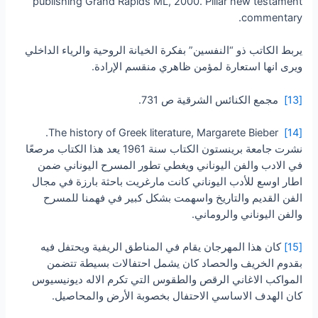
publishing Grand Rapids ML, 2000. Pillar new testament
commentary.
يربط الكاتب ذو “النفسين” بفكرة الخيانة الروحية والرياء الداخلي
ويرى انها استعارة لمؤمن ظاهري منقسم الإرادة.
[13]
مجمع الكنائس الشرقية ص 731.
The history of Greek literature, Margarete Bieber.
[14]
نشرت جامعة برينستون الكتاب سنة 1961 يعد هذا الكتاب مرصعًا
في الادب والفن اليوناني ويغطي تطور المسرح اليوناني ضمن
اطار اوسع للأدب اليوناني كانت مارغريت باحثة بارزة في مجال
الفن القديم والتاريخ واسهمت بشكل كبير في فهمنا للمسرح
والفن اليوناني والروماني.
[15]
كان هذا المهرجان يقام في المناطق الريفية ويحتفل فيه
بقدوم الخريف والحصاد كان يشمل احتفالات بسيطة تتضمن
المواكب الاغاني الرقص والطقوس التي تكرم الاله ديونيسيوس
كان الهدف الاساسي الاحتفال بخصوبة الأرض والمحاصيل.