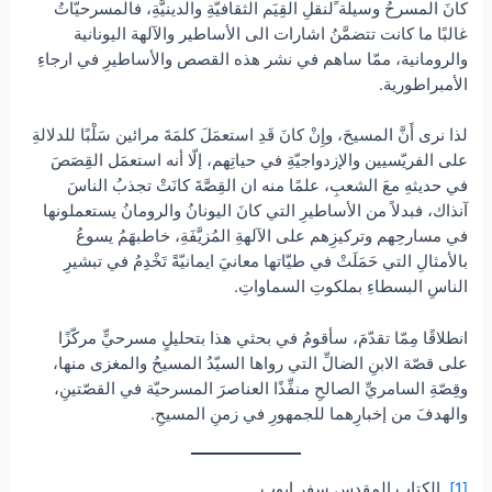
كانَ المسرحُ وسيلة ًلنقلِ القِيَم الثقافيّةِ والدينيَّةِ، فالمسرحيّاتُ
غالبًا ما كانت تتضمَّنُ اشارات الى الأساطير والآلهة اليونانية
والرومانية، ممّا ساهم في نشر هذه القصص والأساطيرِ في ارجاءِ
الأمبراطورية.
لذا نرى أَنَّ المسيحَ، وإِنْ كانَ قَدِ استعمَلَ كلمَةَ مرائين سَلْبًا للدلالةِ
على الفريّسيين والإزدواجيّةِ في حياتِهم، إلّا أنه استعمَل القِصَصَ
في حديثهِ معَ الشعبِ، علمًا منه ان القِصَّةَ كانَتْ تجذبُ الناسَ
آنذاك، فبدلاً من الأساطيرِ التي كانَ اليونانُ والرومانُ يستعملونها
في مسارحِهم وتركيزِهم على الآلهةِ المُزيَّفَةِ، خاطبهَمُ يسوعُ
بالأمثالِ التي حَمَلَتْ في طيّاتها معانيَ ايمانيّةً تَخْدِمُ في تبشيرِ
الناسِ البسطاءِ بملكوتِ السماواتِ.
انطلاقًا مِمّا تقدّمَ، سأقومُ في بحثي هذا بتحليلٍ مسرحيٍّ مركّزًا
على قصّة الابنِ الضالِّ التي رواها السيّدُ المسيحُ والمغزى منها،
وقِصّةِ السامريِّ الصالحِ منفِّذًا العناصرَ المسرحيّة في القصّتينِ،
والهدفَ من إخبارِهما للجمهورِ في زمنِ المسيحِ.
[1]
الكتاب المقدس سفر ايوب