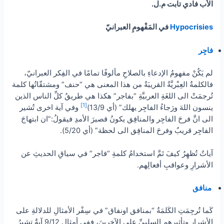
الأب فادي تابت م.ل.
Hypocrisies
في المَفْهومِ العبرانيّ
فاجِر
لم يَكُنْ مفهومُ الإدعاءِ بالصلاحِ مألوفًا تمامًا في الفِكر العبرانيّ،
فالكلمةُ العِبْريَّةُ القريبَةُ من هذا المعنى هي “حنف” ومشتقّاتُها كلمة
تُرجمَتْ الى اللغَةِ العربيَّةِ “بفاجر” هكذا هي طريقُ كلِّ الناس الذين
[1]
ينسون اللهَ ورَجاءُ الفاجِر يهلك” (أي 13/9)
وفي آية اخرى تُشير
الى انَّ فرحَ الفاجِر والمنافِق يكونُ قصيرَ الأمدِ فيقولُ:”ان ابتهاجَ
الفاجِر قريبٌ وفرحَ المنافِق الى لحظة” (أي 5/20).
آياتٌ تُظهِرُ كيفَ تَمَّ استخدامُ كلمةِ “فاجر” في سياقِ الحديثِ عن
الأشرارِ وعواقبِ أفعالِهم.
منافق
كَما تُرجِمَتِ الكَلمَةُ “بمنافق اونفاق” في سِفْر الأمثالِ للدلالةِ على
الأشرارِ وتأثيرِهم السلبيِّ على الآخرينَ، ففي أمثال 9/12 آيةٌ تشيرُ