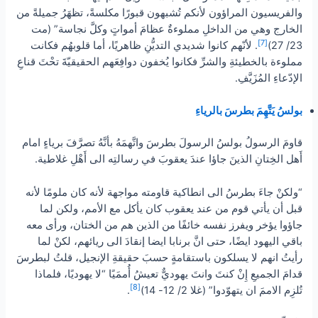
والفريسيون المراؤون لأنكم تُشبهون قبورًا مكلسةً، تظهَرُ جميلةً من
الخارج وهي من الداخلِ مملوءةٌ عظامَ أمواتٍ وكلَّ نجاسة” (مت
[7]
23/ 27)
. لأنّهم كانوا شديدي التديُّنِ ظاهريًا، أما قلوبهُم فكانت
مملوءة بالخطيئةِ والشرِّ فكانوا يُخفون دوافِعَهم الحقيقيّةَ تحْتَ قناعِ
الإدّعاءِ المُزَيَّفِ.
بولسُ يَتَّهِمَ بطرسَ بالرياءِ
قاومَ الرسولُ بولسُ الرسولَ بطرسَ واتَّهمَهُ بأنَّهُ تصرَّفَ برياءٍ امام
أَهل الخِتانِ الذينَ جاؤا عندَ يعقوبَ في رسالتِه الى أَهْلِ غلاطية.
“ولكنْ جاءَ بطرسُ الى انطاكية قاومته مواجهة لأنه كان ملومًا لأنه
قبل أن يأتي قوم من عند يعقوب كان يأكل مع الأمم، ولكن لما
جاؤوا يؤخر ويفرز نفسه خائفًا من الذين هم من الختان، ورأى معه
باقي اليهود ايضًا، حتى انَّ برنابا ايضا إنقادَ الى ريائهم، لكنْ لما
رأيتُ انهم لا يسلكون باستقامةٍ حسبَ حقيقةِ الإنجيل، قلتُ لبطرسَ
قدامَ الجميعِ إِنْ كنتَ وانتَ يهوديٌّ تعيشُ أُممَيًا “لا يهوديًا، فلماذا
[8]
تُلزِم الاممَ ان يتهوّدوا” (غلا 2/ 12- 14)
.