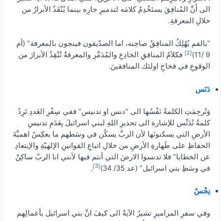
الى أَنَّ المُنافِقَ يستَخْدِمُ كلامَه لتدميرِ جارِه بينما يُنْقَذُ الأبرارُ من
خلالِ المعرفةِ.
“بالفم يُهْلِكُ المنافِقُ صاحِبه، اما الصدّيقون فينجون بالمعرفة” (أم
[2]
9 /11)
فكلاَمُ المنافقِ الخادِعِ والمُدَمِّرِ والمعرفةُ تُنْقِذُ الأبرارَ من
الوقوعِ في فخاخِ اولئك المنافقينَ.
دَنَس
وَتُرجِمَتِ الكلمةُ نَفْسُها الى “دنس او تدنيس” ففي سِفْرِ العَددِ تَرِدُ
كلمةُ تُدَنِّس للإشارة الى تحذيرِ اللهِ لبني اسرائيلَ بِعَدَمِ تدنيسِ
الأرضِ التي يسكنونَها لأن الربَّ يسكُن في وسَطهم ما يعكِسُ اهميَّةَ
الحفاظِ على طَهارةِ الأرضِ من خلالِ اتباعِ القوانينِ الإلهيّةِ والإبتعادِ
عن الخطايا” فلا تدنسوا الارضَ التي أنتم فيها لأنني انا الربّ ساكِنٌ
[3]
في وسَطِ بني اسرائيل” (عد 35/ 34)
.
نِجْسٌ
وفي سفرِ المزاميرِ تشيرُ الآيةُ الى كيفَ انَّ بني اسرائيل بأعمالِهم