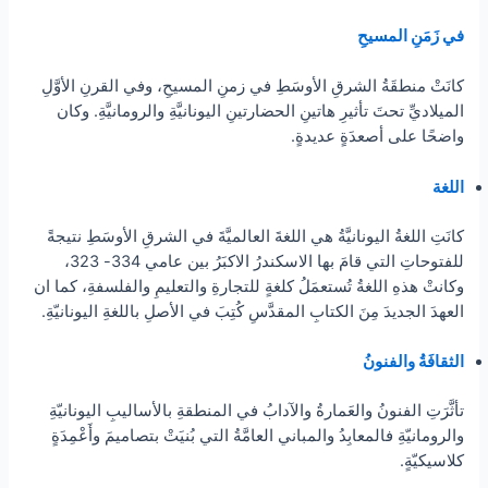
في زَمَنِ المسيحِ
كانَتْ منطقَةُ الشرقِ الأوسَطِ في زمنِ المسيحِ، وفي القرنِ الأوَّلِ
الميلاديِّ تحتَ تأثيرِ هاتينِ الحضارتينِ اليونانيَّةِ والرومانيَّةِ. وكان
واضحًا على أصعدَةٍ عديدةٍ.
اللغة
كانَتِ اللغةُ اليونانيَّةُ هي اللغةَ العالميَّةَ في الشرقِ الأوسَطِ نتيجةً
للفتوحاتِ التي قامَ بها الاسكندرُ الاكبَرُ بين عامي 334- 323،
وكانتْ هذهِ اللغةُ تُستعمَلُ كلغةٍ للتجارةِ والتعليمِ والفلسفةِ، كما ان
العهدَ الجديدَ مِنَ الكتابِ المقدَّسِ كُتِبَ في الأصلِ باللغةِ اليونانيّةِ.
الثقافَةُ والفنونُ
تأثَّرَتِ الفنونُ والعَمارةُ والآدابُ في المنطقةِ بالأساليبِ اليونانيّةِ
والرومانيّةِ فالمعابِدُ والمباني العامَّةُ التي بُنيَتْ بتصاميمَ وأَعْمِدَةٍ
كلاسيكيّةٍ.