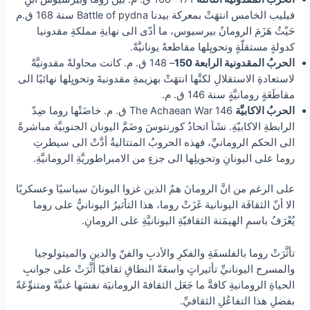
فيليب الخامس انتهَتْ بمعركة بيدنا Battle of pydna سنة 168 ق.م
حَيْثُ هَزَمَ الرومانُ بيرسيوس، ما أدّى الى نهايةِ مملكةِ مقدونيا
كدولةٍ مستقلّةٍ وتحويِلها مقاطعةً يونانيَّةً.
الحربُ المقدونية الرابعة 150
– 148 ق. م. كانت محاولةً مقدونيَّةً
لاستعادةِ الاستقلالِ لكنَّها انتهَتْ بهزيمةِ مقدونيةَ وتحويِلها نهائيًا الى
مقاطَعَةٍ رومانيَّةٍ سنة 146 ق. م.
الحربُ الاكابيَّة
The Achaean War 146 ق. م. خاضَتْها روما ضِدّ
الرابطةِ الاكابيّةِ. نشَاَ اتحادُ كورنتوسَ وضَمَّ اليونان الجنوبيَّة مباشرةً
الى الحكم الرومانيِّ، فهذه الحروبُ المتتاليةُ أدَّتْ الى سيطرتِ
روما على اليونانِ وتحويلِها الى جزءٍ من الامبراطوريَّةِ الرومانيَّةِ.
على الرغم من انَّ الرومانَ همُ الذين غزوا اليونانَ سياسيًا وعسكريًا
الا أنّ الثقافَة اليونانية غَزَتْ روما، هذا التأثيرُ اليونانيُّ على روما
يُعْرَفُ باسمِ الهيمَنة الثقافيّةِ اليونانيَّةِ على الرومانِ.
تأثَّرَتْ روما بالفلسفَةِ والفكرِ والأدبِ والفنّ والدينِ والميتولوجيا
والمسرح اليونانيِّ تأثيراتٍ واسعَةً النطاقِ ثقافيًا أثَّرَتْ على جوانبِ
الحياةِ الرومانيةِ كافةَّ ما جَعَل الثقافةَ الرومانيَة نفسَها غنيَّةً ومتنوِّعَةً
بفضلِ هذا التفاعُلِ الثقافيِّ.