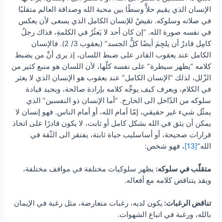
الإنسان الذي يقيم حلاًّ وسطًا بين محبة الله وصداقة العالم متقلبًا
في صلاته وسلوكه. نقيضٌ للإنسان الكامل الذي يسعى لأن يعكس
في نفسه صورة الله. “إن كان أحد لا يَعثُرُ في الكلمةِ، فذاك رجلٌ
كامِل قادرٌ أن يلجِمَ أيضًا كلُّ الجسد” (يعقوب 3/ 2). فالإنسان
الكامل عند يعقوب القادر على ضبط اللسان، إذ يرى أنَّ من يضبط
كلامه “يظهر سيطرة” على نفسه كلّها، لأن اللسان هو منبع كثير من
الزّلل، لذلك “الإنسان الكامل” عند يعقوب هو الإنسان الذي لا يعثر
في الكلام، ويعرف كيف يوجِّه كلامه بإرادة صالحة، ويجيد قيادة
سلوكه من الدّاخل الى الخارج. “أما الإنسان ذو النفسين” الذي
يمثّل شيء غير حقيقي، إمّا أمام الله، أو أمام الناس. فهو إنسان لا
يمكن أن يثق في الله بشكل كامل أو ثابت، لا يكون قادرًا على اتخاذ
قرارات صحيحة، أو أساسليب حياة ثابتة، يفتقر الى الثّقة في
الله”
[13]
، فهو شخص:
متقلّب في سلوكه:
يظهر سلوكيات مختلفة في مواقف مختلفة،
ويقد يتناقض كلامه مع أفعاله.
تناقض الرغبات:
يكون لديه، رغبات متعارضة، مثل رغبة في الإيمان
بالله، ورغبة في اتباع الشهوات.