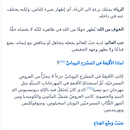
الرياء:
يمتلك نزعة الى الرياء، أي إظهار شيء للناس، ولكنه يختلف
عنه في داخله.
الخوف من الله:
يُظهر خوفًا من الله في ظاهرة لكنّه لا يخشاه حقًّا.
حب العالم:
لديه حبٌ للعالم يجعله يتجاهل أو يتناقض مع إيمانه. يضع
قناعًا ولا يظهر وجهه الحقيقي.
[14]
لماذا الأَقْنِعَةُ في المَسْرَح اليونانيِّ
؟
كانَتِ الأقنِعَةُ في المَسْرَحِ اليونانيِّ جزءاً لا يتجزّأُ من العروضِ
المسرحيّةِ، ثُمَّ استخدامُ الأقنعةِ في المهرجاناتِ الدينيَّةِ مثلِ
[15]
مهرجانِ ديو نيسيا
الذي كانَ يُحتَفَلُ فيه بالإلهِ ديونيسيوس الهِ
النبيذِ والخصوبةِ. كانتِ العروضُ تشمَلُ المآسِيَ والكوميديا ومن
أشهرِ الكُتّابِ المسرحيّين اليوناِن اسخيلوس، وسوفوكليس
ويوربيديس.
سَبَبُ وَضْعِ القِناع