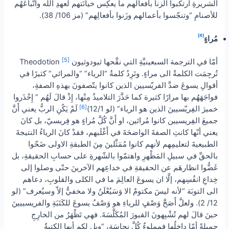
الشريرةِ ارتكبوا الزنا بأفعالهم ما يعكِس خيانَتهم لعهدِ الله واتّباعَهُم
للأصنامِ “وتنجّسوا بأعمالهم وزَنوا بأفعالِهم” (مز 106/ 38).
[4]
مُراءٍ
[5]
أمّا في الترجمة السبعينيَّةِ التي نقَّحها ثيودوثيون Theodotion
تُرجِمَت الكلمةُ الى مراءٍ. وتَرِدُ كلمةُ “الرياء” “والمرائي” كثيرًا في
أقوالِ يسوعَ ضدَّ الفريّسيين الذين كانوا يتّصفونَ بهذهِ الصفةِ،
فواجَهَهُم بها مرارًا كثيرة كما حَذَّرَ التلاميذُ مِنْها، إِذْ قالَ لَهُم ” إِحْذَروا
[6]
خميرَ الفِريّسيينَ الذين هو الرياء” (لو 12/1)
لَمْ يَكُنِ الربُّ يعني أَنَّ
جميعَ الفِريسيين كانوا مُرائين، او أَنَّ كُلَّ مُراءٍ هو فِريسيّ، بل كانَ
يعني أنّها كانتِ الصفةَ الواضحَةَ في أَغْلَبهم، فقدْ كانَ الرياءُ النتيجةَ
الطبيعيةَ لتعليمِهم لأنهم كانوا مُمَثَّلينَ مِنَ الطبقةِ الاولى ضَحّوا
بالحقِّ في سبيلِ المَظْهرِ واهتمّوا بالشّهرةِ على حسابِ الحقيقةِ، بل
غَضُّوا انظارهَم عن الحقيقةِ في خداعِهم الآخرينَ حتّى وصلوا إلى
خِداعِ انفُسِهم، إلَّا ان يسوعَ العالِمَ ما في الكلى والقلوبِ، دعاهم
الى التوبَة “لأنه ليسَ مكتومٌ الا وَسَيُعْلَنُ ولا مخفيٌّ إلاّ وسيُعرف” (لو
12/ 2). ولعلَّ أَصَحَّ وَصْفٍ للرياءِ هو وَصْفُ يسوعَ للكَتَبَةِ والفريسييينَ
حينَ قالَ لهم تُشْبِهونَ القبورَ المُكَلَّسَةَ. فهي تَظْهَرُ من الخارِجِ
جميلةً أمّا داخِلُها فمملوءٌ كُلَّ نجاسَة، “ويل لكم أيها الكتبةُ