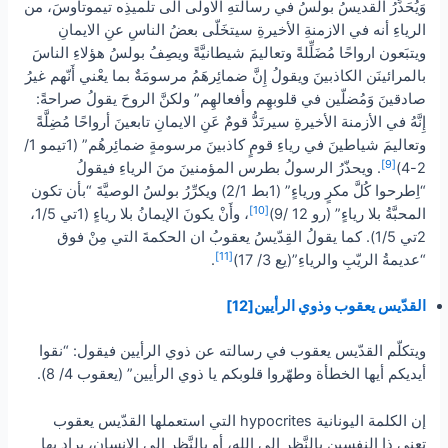
وَيُحَذِّرُ القديسُ بولسُ في رسالتهِ الاولى الى تلميذِه تيموتاوسَ، من
الرياءِ أنه في الازمنةِ الأخيرةِ سيتخَلّى بعضُ الناسِ عنِ الايمانِ
ويتبَعون ارواحًا مُضَلِّلةً وتعاليمَ شيطانيَّةً ويصِفُ بولسُ هؤلاءِ الناسَ
بالمرائينَن الكاذبينَ ويقولُ إِنَّ ضمائِرهَمُ مرسومَةٌ بما يعْني أَنّهم غيرُ
صادقينَ وَمُضلّين في قلوبهِم وأفعالهِم” ولكنَّ الروحَ يقولُ صراحةً:
إِنَّهُ في الأزمنة الأخيرةِ سيرتَدُّ قومٌ عَنِ الايمانِ تابعينَ أرواحًا مُضِلَّةً
وتعاليمَ شياطينَ في رياءِ قومٍ كاذبينَ مرسومةٍ ضمائِرهُم” (1تيمو 1/
[9]
2-4)
. ويحذّرُ الرسولُ بطرس المؤمنينَ منَ الرياءِ فيقولُ
“اِطرحوا كُلَّ مكرٍ ورياءٍ” (1بط 2/1) ويكرِّرُ بولسُ الوصيَّةَ “بأن تكون
[10]
المحبَّةُ بلا رياءٍ” (رو 12 /9)
، وأَنْ يكونَ الإيمانُ بلا رياءٍ (1تي 1/5،
2تي 1/5). كما يقولُ القِدّيسُ يعقوبُ ان الحكمةَ التي مِنْ فوق
[11]
“عديمةُ الريّبِ والرياءِ”(يع 3/ 17)
.
القدّيس يعقوب وذوي الرأيين
[12]
ويتكلّم القدّيس يعقوب في رسالته عن ذوي الرأيين فيقول: “نقوا
أيديكم أيها الخطأة وطهّروا قلوبكم يا ذوي الرأيين” (يعقوب 4/ 8).
إن الكلمة اليونانية hypocrites التي استعملها القدّيس يعقوب
تعني ذا النفسين بالنَّظر الى الله، أو بالنَّظر الى الإنسان، يراد بها