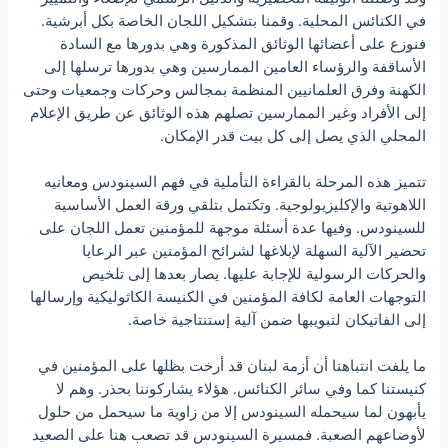
في الكنائس المحلية. وقمنا بتشكيل اللجان الخاصة بكل أبرشية.
فنوزع على أعضائها الوثائق المذكورة وهي بدورها مع السادة
الأساقفة والرؤساء العامين الممارسين وهي بدورها ترسلها إلى
الكهنة وفرق العلمانيين المنظمة بمجالس وحركات وجمعيات وحتى
إلى الأفراد وغير الممارسين تصلهم هذه الوثائق عن طريق الإعلام
المحلي الذي يصل إلى كل بيت قدر الإمكان.
تتميز هذه المرحلة بالقراءة التأملية في فهم السينودس ومعانيه
اللاهوتية والإكليزيولوجية. وتكتمل بتلقي ورقة العمل الأساسية
للسينودس. وفيها عدة أسئلة موجهة للمؤمنين تعمل اللجان على
تحضير الآلية السهلة لإبلاغها لشرائح المؤمنين عبر الرعايا
والحركات الرسولية للإجابة عليها. يصار بعدها إلى تلخيص
التوجهات العامة لكافة المؤمنين في الكنيسة الكاثوليكية وإرسالها
إلى الفاتيكان لتبويبها ضمن آلية إستنتاجية خاصة.
ما يلفت انتباهنا أن أزمة لبنان قد أرخت بظلها على المؤمنين في
كنيستنا كما وفي سائر الكنائس. هؤلاء يشاركوننا بحذر. وهم لا
يأبهون لما سيحمله السينودس إلا من زاوية ما سيحمل من حلول
لأوضاعهم الصعبة. فمسيرة السينودس قد تصعب هنا على الصعيد