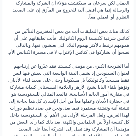
العملي لكن سرعان ما سيكتشف هؤلاء أن الشركة والمشاركة
والرسالة إنما هي أفضل آلية للخروج من المآزق إن على الصعيد
النظري أو العملي معاً.
كذلك هناك بعض التعليقات أتت من بعض المغتربين النتأتّين من
كنائس شرقية ككنيسة الروم الكاثوليك. فأتت تعليقاتهم على أن
همومهم ترتبط بالأكثر بهموم البلاد التي يعيشون فيها. وبالتالي
نصحوا أن يشاركوا في كنائس الإغتراب لا في مسيرة الكنائس الأم.
أما الشريحة الكبرى من مؤمني كنيستنا فقد عبّروا عن إرتياحهم
لعنوان السينودس إذ يشمل البيئة الواسعة التي نعيش فيها ليس
فقط مسيحياً وكاثوليكياً بل مسكونياً وحتى على صعيد لقاء الأديان.
ونوّهوا بلقاء البابا بشيخ الأزهر والعلامة السيستاني كبداية مشاركة
في مقاربة أمور العالم الأساسية. فالبعد المثالي للسينودسية هو
في حضارة الأديان وعملها معاً من أجل الإنسان. كل هذا بحاجة إلى
تنشئة آنية وتنشئة مستمرة فيما بعد. ونحن في صدد تنظيم دورات
لهذا الغرض. ولعل المرحلة الأولى هي الأهم أي السينودسية داخل
كل كنيسة أولاً بين العلمانيين والكهنة. بعد ذلك كما رأى البعض من
مؤمنينا أن المشاركة وقد تصل إلى الشركة أيضاً على الصعيد