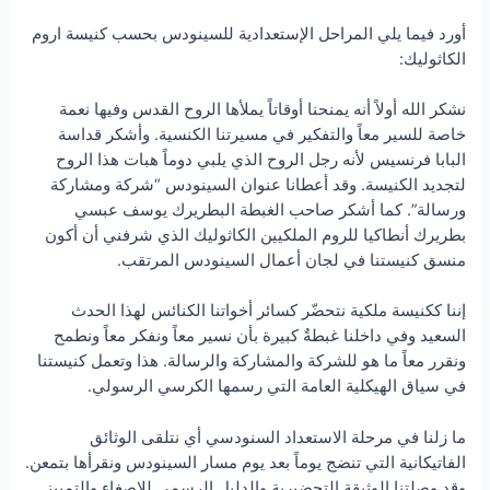
أورد فيما يلي المراحل الإستعدادية للسينودس بحسب كنيسة اروم
الكاثوليك:
نشكر الله أولاً أنه يمنحنا أوقاتاً يملأها الروح القدس وفيها نعمة
خاصة للسير معاً والتفكير في مسيرتنا الكنسية. وأشكر قداسة
البابا فرنسيس لأنه رجل الروح الذي يلبي دوماً هبات هذا الروح
لتجديد الكنيسة. وقد أعطانا عنوان السينودس “شركة ومشاركة
ورسالة”. كما أشكر صاحب الغبطة البطريرك يوسف عبسي
بطريرك أنطاكيا للروم الملكيين الكاثوليك الذي شرفني أن أكون
منسق كنيستنا في لجان أعمال السينودس المرتقب.
إننا ككنيسة ملكية نتحضّر كسائر أخواتنا الكنائس لهذا الحدث
السعيد وفي داخلنا غبطةٌ كبيرة بأن نسير معاً ونفكر معاً ونطمح
ونقرر معاً ما هو للشركة والمشاركة والرسالة. هذا وتعمل كنيستنا
في سياق الهيكلية العامة التي رسمها الكرسي الرسولي.
ما زلنا في مرحلة الاستعداد السنودسي أي نتلقى الوثائق
الفاتيكانية التي تنضج يوماً بعد يوم مسار السينودس ونقرأها بتمعن.
وقد وصلتنا الوثيقة التحضيرية والدليل الرسمي للإصغاء والتمييز