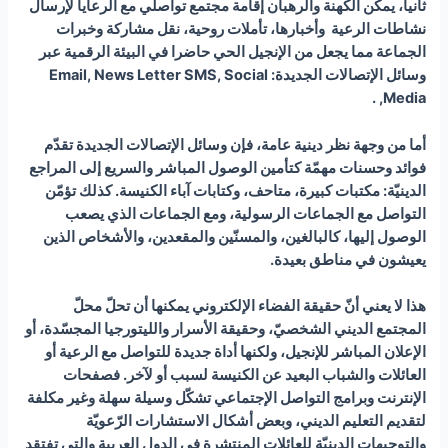
ثانيا، يمكن الكهنة والرهبان إقامة مجتمع تواصلي مع الرعايا لإرسال
نشاطات الرعية
وأخبارها
، تأملات روحية، نقل مشاركة وخبرات
الجماعة مما يجعل من الإنجيل الحي حاضرا في البيئة الرقمية عبر
وسائل الإتصالات الجديدة
:
SMS, Social
Email, News Letter
.
Media,
أما من وجهة نظر دينية عامة، فإن وسائل الإتصالات الجديدة تقدّم
فوائد وحسنات مهمّة كتأمين الوصول المباشر والسريع إلى المراجع
الدينيّة: مكتبات كبيرة، متاحف، وكتابات آباء الكنيسة. كذلك تؤمّن
التواصل مع الجماعات الرسولية، ومع الجماعات الذي يصعب
الوصول إليها، كالبالغين، والمسنّين والمقعدين، والأشخاص الذين
يعيشون في مناطق بعيدة.
هذا لا يعني أنّ حقيقة الفضاء الإلكتروني يمكنها أن تحلّ محلّ
المجتمع الديني الشخصيّ، وحقيقة الأسرار والليتورجيا المجسّدة، أو
الإعلان المباشر للإنجيل، ولكنها أداة جديدة للتواصل مع الرعية أو
العائلات والشباب البعيد عن الكنيسة لسبب أو لآخر. فصفحات
الإنترنت وبرامج التواصل الإجتماعي تشكّل وسيلة سهلة وغير مكلفة
لتقديم التعليم الديني، وبعض أشكال الاستشارات الرّعويّة
والتوجيهات الدينيّة للعائلات المنتشرة في الدول العربية والتي تفتقد