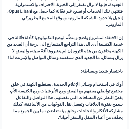
الجديدة، فإنها لا تزال تفتقر إلى الخبرة، الاحتراف والاستمرارية
فتنتهي تلك الخدمات أو تصبح غير فعّالة كما حصل مع
Opus Libani
،
إنجيل بلا حدود، الشبكة المارونية وموقع المجمع البطريركي
الماروني.
إن الافتقاد لمشروع واضح ومنظّم لوضع التكنولوجيا كأداة فعّالة في
خدمة الكنيسة أدى الى هذا التراجع المتسارع الى درجة أن العديد من
الكهنة يخافون من هذه الثروة إن لم يعتبروها آفةً سيئة، والبعض لا
يزال يتسائل
، ما الجديد الذي ستقدمه وسائل التواصل والإنترنت لنا!
باختصار شديد وببساطة:
أولا، في استخدام وسائل الإعلام الجديدة، يستطيع الكهنة في خلق
مجتمع تواصلي بعضهم مع البعض ومع الأبرشيات ومع الكنيسة الأم،
بغضّ النظر عن المسافات التي تفصلهم. هذا التواصل والتفاعل
يسمح بتقوية العلاقات وتفعيل نقل التوجّهات من الأساقفة، كذلك
مشاركة الأفكار والنجاحات وخلق بيئة تعاضدية ما بين الجميع مما
يخفّف من أعباء التنقل والسفر أحيانا”.