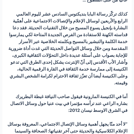
عالياً من على السطوح …”
كذلك تركّز رسالة البابا بنديكتوس السادس عشر لليوم العالمي
الرابع والأربعين لوسائل الإعلام والإتصالات الاجتماعية على أهمّية
البشارة بإنجيل يسوع المسيح من خلال التقنيات الحديثة. فقد دعا
قداسته الكهنة للاستفادة من الفرص الجديدة المتاحة لكي يمارسوا
خدمة الكلمة والتبشير بالمسيح وبكلمته الخلاصية عبر الأسرار
المقدسة ومن خلال وسائل التواصل الحديثة التي غدت أداة ضرورية
للإجابة بصواب على أسئلة عديدة داخل التحوّلات الثقافية الكبرى،
وأشار الأب الأقدس إلى أنّ الإنترنت يشكل إحدى الطرق التي تدعو
الكنيسة إلى ممارسة خدمة الثقافة في القارة الرقمية الحالية،
وعلى الكنيسة أيضا أن تعزّز ثقافة الاحترام لكرامة الشخص البشري
وقيمته
.
أما في الكنيسة المارونية فيقول صاحب النيافة غبطة البطريرك
بشاره الراعي عند ترأسه مؤتمرا في بيت عنيا حول وسائل الاتصال
في الشرق الاوسط نيسان 2012:
“لا أحد منّا يجهل أهمية وسائل الإتصال الاجتماعي، المعروفة بوسائل
الإعلام الكلاسيكية والحديثة حتى آخر تقنياتها: الصحافة والسينما