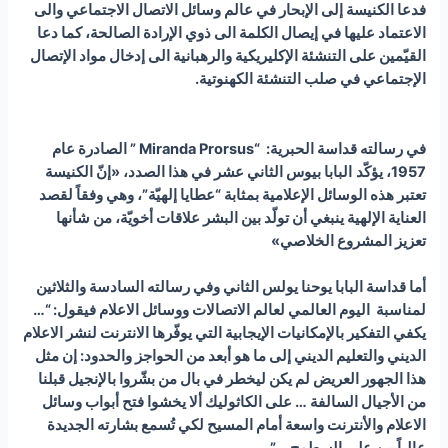
فدعا الكنيسة إلى الإبحار في عالم وسائل الاتصال الاجتماعي والى
الاعتماد عليها في إيصال الكلمة الى ذوي الإرادة الصالحة، كما دعا
القيّمين على التنشئة الإكليريكية والرهبانية الى إدخال مواد الإتصال
الإجتماعي في صلب التنشئة الكهنوتية
.
في
رسالته قداسة الحبرية: “
Miranda Prorsus
” الصادرة عام
1957، يؤكّد
البابا بيوس الثاني عشر في هذا الصدد، «إنّ الكنيسة
تعتبر هذه الوسائل الإعلامية بمثابة “عطايا إلهيّة”، وهي وفقاً لقصد
العناية الإلهية ينبغي أن تولّد بين البشر علاقات أخويّة، من شأنها
تعزيز المشروع الخلاصي»
أما قداسة البابا يوحنا يولس الثاني وفي رسالته السادسة والثلاثين
لمناسبة اليوم العالمي لعالم الاتصالات ووسائل الاعلام فيقول
:
“…
يكفي التفكير بالإمكانيات الإيجابية التي يوفّرها الانترنت لنشر الاعلام
الديني والتعليم الديني إلى ما هو أبعد من الحواجز والحدود: إن مثل
هذا الجهور العريض لم يكن ليخطر في بال من بشّروا بالإنجيل قبلنا
من الأجيال السالفة … على الكاثوليك ألا يخشوا فتح أبواب وسائل
الاعلام والأنترنت واسعة أمام المسيح لكي تُسمع بشارته الجديدة