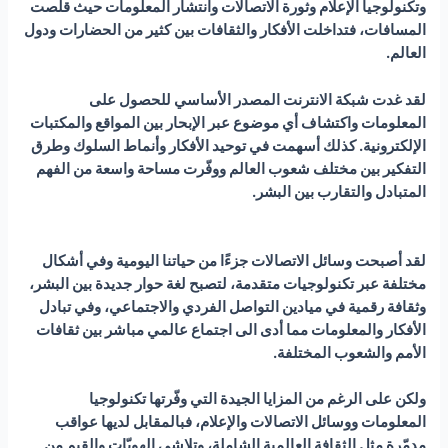
وتكنولوجيا الإعلام وثورة الاتصالات وانتشار المعلومات حيث قلّصت
المسافات، فتداخلت الأفكار والثقافات بين كثير من الحضارات ودول
العالم.
لقد غدت شبكة الانترنت المصدر الأساسي للحصول على
المعلومات واكتشاف أي موضوع عبر الإبحار بين المواقع والمكتبات
الإلكترونية. كذلك أسهمت في توحيد الأفكار وأنماط السلوك وطرق
التفكير بين مختلف شعوب العالم ووفّرت مساحة واسعة من الفهم
المتبادل والتقارب بين البشر.
لقد أصبحت وسائل الاتصالات جزءًا من حياتنا اليومية وفي أشكال
مختلفة عبر تكنولوجيات متقدمة، لتصبح لغة حوار جديدة بين البشر،
وثقافة رقمية في ميادين التواصل الفردي والاجتماعي، وفي تبادل
الأفكار والمعلومات مما أدى الى اجتماع عالمي مباشر بين ثقافات
الأمم والشعوب المختلفة.
ولكن على الرغم من المزايا الجيدة التي وفّرتها تكنولوجيا
المعلومات ووسائل الاتصالات والإعلام، فبالمقابل لديها عواقب
مدمّرة مثل الثقافة العالمية الشاملة، وتلاشي الهويّات والقيم من