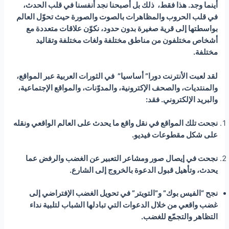
أينما وجد. هذا فقط، ذلك بل أصبحنا نجد أنفسنا في قلب الحدث،
في قلب الحروب والمظاهرات بالصوت والصورة حيث تحوّل العالم
بواسطتها إلى قرية صغيرة بدون حدود، نكوّن علاقات متعددة مع
أشخاص مختلفون من مناطق مختلفة ولغات مختلفة وتقاليد
مختلفة.
لقد لعبت الأنترنت دورا” أساسيا” في الثورات العربية عبر المواقع،
والمنتديات، والصحف الإكترونية، والمدوّنات، والمواقع الإجتماعية،
والبريد الإلكتروني. فقد:
نجحت تلك المواقع في نقل واقع ما يحدث على العالم الواقعي ونقله
على شكل مقطوعات فيديو
.
نجحت في إيصال صور ومشاعر التعبير عن الغضب والرفض عما
يحدث، وتأهيل قبول الدعوة بالخروج إلى الشارع
.
نجح “الفيس بوك” و”التويتر” في تحويل الغضب الإفتراضي إلى
غضب واقعي من خلال الدعوات التي تبادلها الشباب لتلبية نداء
التظاهر والتجمّع للغضب
.