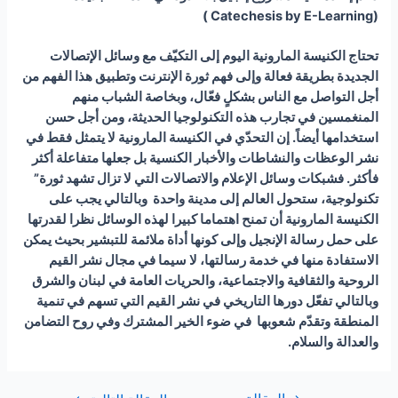
)
Catechesis by E-Learning
(
تحتاج الكنيسة المارونية اليوم إلى التكيّف مع وسائل الإتصالات
الجديدة بطريقة فعالة وإلى فهم ثورة الإنترنت وتطبيق هذا الفهم من
أجل التواصل مع الناس بشكلٍ فعّال، وبخاصة الشباب منهم
المنغمسين في تجارب هذه التكنولوجيا الحديثة، ومن أجل حسن
استخدامها أيضاً
.
إن التحدّي في الكنيسة المارونية لا يتمثل فقط في
نشر الوعظات والنشاطات والأخبار الكنسية بل جعلها متفاعلة أكثر
فأكثر. فشبكات وسائل الإعلام والاتصالات التي لا تزال تشهد ثورة”
تكنولوجية، ستحول العالم إلى مدينة واحدة وبالتالي يجب على
الكنيسة المارونية أن تمنح اهتماما كبيرا لهذه الوسائل نظرا لقدرتها
على حمل رسالة الإنجيل وإلى كونها أداة ملائمة للتبشير بحيث يمكن
الاستفادة منها في خدمة رسالتها، لا سيما في مجال نشر القيم
الروحية والثقافية والاجتماعية، والحريات العامة في لبنان والشرق
وبالتالي تفعّل دورها التاريخي في نشر القيم التي تسهم في تنمية
المنطقة وتقدّم شعوبها في ضوء الخير المشترك وفي روح التضامن
والعدالة والسلام
.