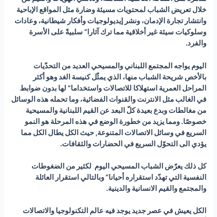
خلال تعريض الشباب لمحتويات مسيئة وضارة مثل المواقع الإباحية
وانتشار تجارة الإدمان، ونشر إيديولوجيات وأفكار شيطانية، وعادات
وسلوكيات سيئة غير أخلاقية مما ترك آثارا” سلبيةً على الأسرة
والفرد.
اليوم يواجه المجتمع اللبناني والمسيحي العديد من التحدّيات
بالأخص شريحة الشباب منها، الذي يمثّل كنيسة الغد وهو أكثر
المراحل العمرية استهلاكا للاتصالات واستخدام
ا” ل
ها بدون ضوابط
في الغالب مثل الانترنت والقنوات الفضائية، وما تحمله هذه الوسائل
من مغالطات وبدع بعيدة كلّ البعد عن القيم اللبنانية والمسيحية
خصوصًا. ومما يزيد من خطورة الوضع في هذه المرحلة هو النمو
السريع في وسائل الاتصالات المتنوعة, حيث الكل يطال الكل مما
يؤدي الى التحوّل السريع في الحضارات والثقافات.
كل ذلك يعرّض الشباب المسيحي اليوم لكثير من الضغوطات
النفسية التي تهدّد استقراره أحيانا” وبالتالي استقرار العائلة
والمجتمع والقيم الانسانية والدينية.
الكل يعيش في عصر جديد يوجد فيه عالم التكنولوجيا والاتصالات