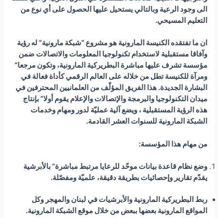
الى وجود الرعية وبالتالي يستحيل عليها الحصول على أي نوع من
التعليم المسيحي.
ان ما تفتقده الكنيسة المارونية هو مشروع “شبكة مارونية” له رؤية
وآفاقا مستقبلية لاستخدام تكنولوجيا المعلومات والاتصالات ضمن
مؤسسة تشرف عليها مباشرة البطريركية المارونية، وتكون مرجعا”
ومرآة للكنيسة تطل من خلاله على العالم الرقمي كأداة فعالة في
البشارة الجديدة
.
هذا الفريق المؤلّف من العلمانيين المحترفين في
ميدان التكنولوجيا والبرمجة والإتصالات والإعلام يقوم أولا” بإنتاج
هذه الرؤية المستقبلية ، ويضع آلية عمليّة لدور ومهام وخدمات
الشبكة المارونية للسنوات العشر القادمة
.
من مهام هذا المؤسسة:
وضع نظام قاعدة بيانات موحّد للرعايا مرتبط مباشرة” بالأبرشية
يقدّم تقارير وإحصائيات بطريقة دقيقة، علميّة ومفصّلة.
ربط البطريركية المارونية والأبرشيات في لبنان والمهجر وكل
المواقع المارونية بعضها ببعض من خلال موقع الشبكة المارونية.