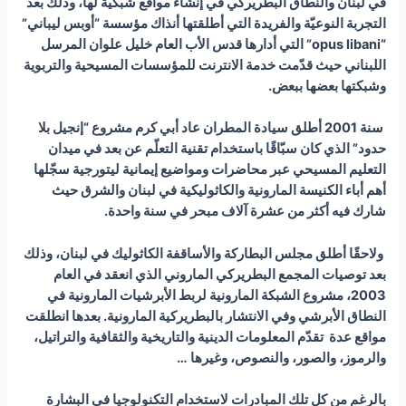
في لبنان والنطاق البطريركي في إنشاء مواقع شبكية لها، وذلك بعد
التجربة النوعيّة والفريدة التي أطلقتها أنذاك مؤسسة “أوبس ليباني”
“
ani
opus lib
”
التي أدارها قدس الأب العام خليل علوان المرسل
اللبناني حيث قدّمت خدمة الانترنت للمؤسسات المسيحية والتربوية
وشبكتها بعضها ببعض.
سنة 2001 أطلق سيادة المطران عاد أبي كرم مشروع “إنجيل بلا
حدود” الذي كان سبّاقًا باستخدام تقنية التعلّم عن بعد في ميدان
التعليم المسيحي عبر محاضرات ومواضيع إيمانية ليتورجية سجّلها
أهم أباء الكنيسة المارونية والكاثوليكية في لبنان والشرق حيث
شارك فيه أكثر من عشرة آلاف مبحر في سنة واحدة.
ولاحقًا أطلق مجلس البطاركة والأساقفة الكاثوليك في لبنان، وذلك
بعد توصيات المجمع البطريركي الماروني الذي انعقد في العام
2003، مشروع الشبكة المارونية لربط الأبرشيات المارونية في
النطاق الأبرشي وفي الانتشار بالبطريركية المارونية. بعدها انطلقت
مواقع عدة تقدّم المعلومات الدينية والتاريخية والثقافية والتراتيل،
والرموز، والصور، والنصوص، وغيرها …
بالرغم من كل تلك المبادرات لاستخدام التكنولوجيا في البشارة