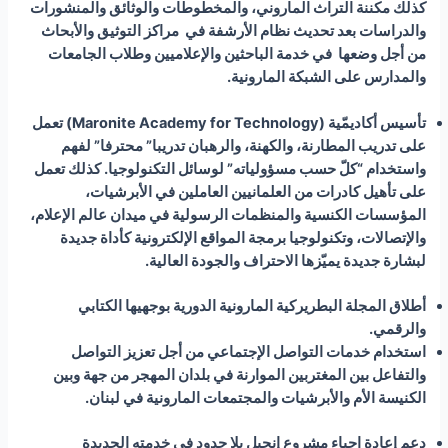
كذلك مكننة التراث الماروني، والمخطوطات والوثائق والمنشورات
والدراسات بعد تحديث نظام الأرشفة في مراكز التوثيق والأبحاث
من أجل وضعها في خدمة الباحثين والإعلاميين وطلاب الجامعات
والمدارس على الشبكة المارونية.
تأسيس أكاديمّية
(Maronite Academy for Technology)
تعمل
على تدريب المطارنة، والكهنة، والرهبان تدريبا” محترفا” لفهم
واستخدام “كلّ حسب مسؤولياته” لوسائل التكنولوجيا. كذلك تعمل
على تأهيل كادرات من العلمانيين العاملين في الأبرشيات،
المؤسسات الكنسية والمنظمات الرسولية في ميدان عالم الإعلام،
والإتصالات، وتكنولوجيا برمجة المواقع الإلكترونية كأداة جديدة
لبشارة جديدة يميّزها الاحتراف والجودة العالية.
أطلاق المجلة البطريركية المارونية الدورية بوجهيها الكتابي
والرقمي.
استخدام خدمات التواصل الإجتماعي من أجل تعزيز التواصل
والتفاعل بين المغتربين الموارنة في بلدان المهجر من جهة وبين
الكنيسة الأم والأبرشيات والمجتمعات المارونية في لبنان.
دعم إعادة احياء مشروع إنجيل بلا حدود في خدمته الجديدة