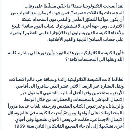
لقد أصبحت التكنولوجيا سيفا” ذا حدّين مسلّطا على رقاب
المجتمعات والعائلات خصوصا”. فمن جهة، لا يمكن منع الشباب من
أن يكون مواكبا للتطوّر العلمي والتقني دون استخدام شبكة
الانترنت، ومن جهة أخرى لا نستطيع ترك شباب اليوم سائغا” للبدع
ولأعداء الكنيسة الذين يسيئون لهذا الإنجاز العلمي العظيم للبشرية
على حساب المبادئ الدينية والقيم الأخلاقية.
فأين الكنيسة الكاثوليكية من هذه الثورة وأين دورها في بشارة كلمة
الله ونقلها الى المجتمعات كافة”؟
لطالما كانت الكنيسة الكاثوليكية رائدة وسباقة في عالم الاتصالات
ونقل البشارة عبر الرسل الاثني عشر الذين سافروا الى أقاصي
الأرض مستخدمين وقتها أفعل أساليب الشفهي المنقول عبر
الاتصال المباشر بالمجتمعات والحضارات من خلال الوعظ
والرسائل، وعبر تدوين الكتاب المقدس وترجمته للغات عديدة مروراً
بالمخطوطات على أنواعها. ومن ثمّ أبحرت الكنيسة في عالم وسائل
الاتصال الاجتماعي، فكانت في بعض الأحيان تشجبها وفي أحيانٍ
أخرى تشجّعها؛ إلى أن جاء المجمع الفاتيكاني الثاني سنة 1959