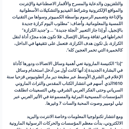
والتلفزيون والدعاية والمسرح والأقمار الاصطناعية والإنترنت
والمواقع الإلكترونية وشرائط الفيديو والتشكيلات الأسطوانية
والإذاعة وتصميم الرسوم بواسطة الكمبيوتر وسواها من التقنيات
اللمسية والمعلوماتية
.
وأضاف: “مطلوب اليوم كرازة جديدة
بالإنجيل، أو إذا جاز التعبير “أنجلة جديدة” … و”جديد الكرازة”
انخراطها في ثقافة وسائل الإتصال، فلا تكون هذه مجرّد أداة لنقل
الكرازة، بل تكون هدف الكرازة، فتعمل على تثقيفها في الداخل،
كالخميرة التي تخمر العجين كله
“.
“إذا” الكنيسة المارونية تعي أهمية وسائل الاتصالات ودور
ها
كأداة
في البشارة الجديدة إذ أنها كانت أول من أدخل استخدام وسائل
الإعلام في الشرق الأوسط عبر مطبعة دير مار أنطونيوس قزحيا سنة
1610الذي أسهم في انتشار الكتاب المقدس والتراث الماروني
السرياني وحتى الفكر العربي الشرقي. وفي التسعينات انطلقت
المؤسسات المسيحية المرئية والمسموعة في الأثير العربي عبر
تيلي لوميير وصوت المحبة والسات 7 وغيرها.
ومع انتشار تكنولوجيا المعلومات وخاصة الانترنت والبريد
الالكتروني، بدأت معظم المؤسسات والحركات الرسولية المارونية